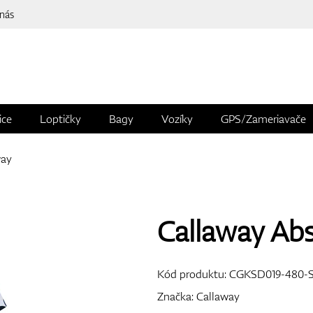
 nás
ice
Loptičky
Bagy
Vozíky
GPS/Zameriavače
way
Callaway Abs
Kód produktu:
CGKSD019-480-
Značka:
Callaway