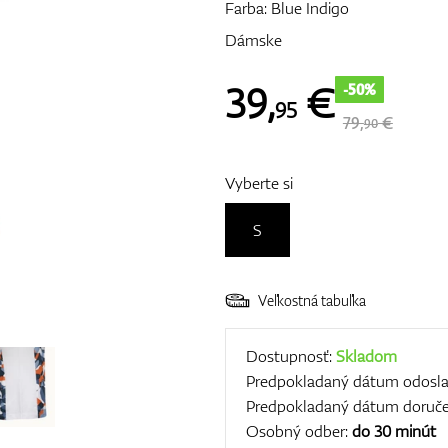
Farba: Blue Indigo
Dámske
39
,
€
-50%
95
79,
€
90
Vyberte si
S
Veľkostná tabuľka
Dostupnosť:
Skladom
Predpokladaný dátum odosla
Predpokladaný dátum doruče
Osobný odber:
do 30 minút