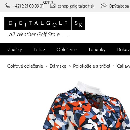
SIZER
+421 2 21 00 09 01
eshop@digitalgolf.sk
Opýtajte sa
Značky
Palice
Oblečenie
Topánky
Rukav
Golfové oblečenie
Dámske
Polokošele a tričká
Calla