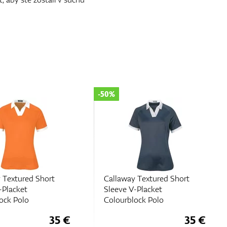
-50%
-50%
Callaway Textured Short
Callaway Chev Geo 
Sleeve V-Placket
Colourblock Polo
35 €
3