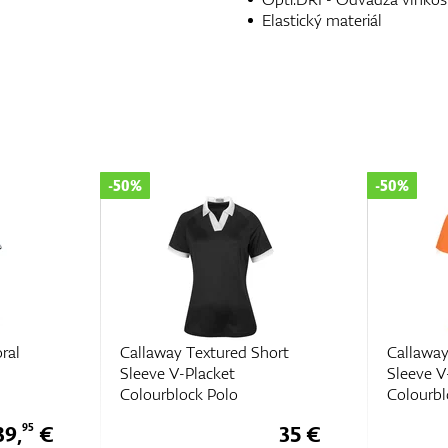
Elastický materiál
-50%
 Textured Short
Callaway Textured Short
-Placket
Sleeve V-Placket
ock Polo
Colourblock Polo
35 €
35 €