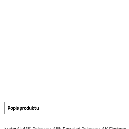
Popis produktu
Materiál: 48% Polyester, 48% Recycled Polyester, 4% Elastane