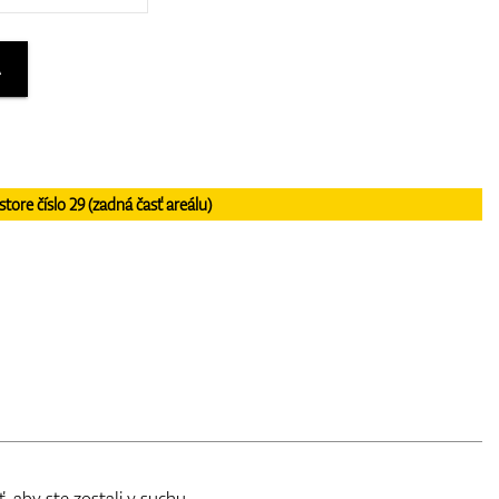
A
re číslo 29 (zadná časť areálu)
, aby ste zostali v suchu