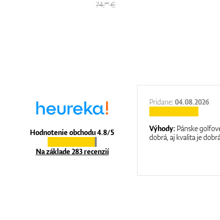
74,
€
79,
€
90
90
27.11.2025
Pridane:
04.08.2026
:
It is a great shop where they help you
Výhody:
Pánske golfové
Hodnotenie obchodu 4.8/5
at care.
dobrá, aj kvalita je dobrá
Na základe 283 recenzií