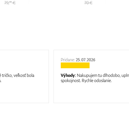
70 €
70 €
Pridane:
25.07.2026
 tričko, veľkosť bola
Výhody:
Nakupujem tu dlhodobo, upl
.
spokojnost. Rychle odoslanie.