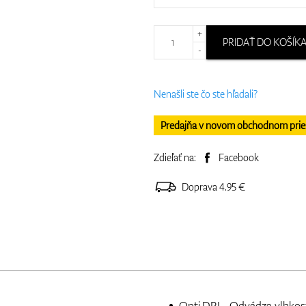
+
PRIDAŤ DO KOŠÍK
-
Nenašli ste čo ste hľadali?
Predajňa v novom obchodnom priesto
Zdieľať na:
Facebook
Doprava 4.95 €
Opti.DRI - Odvádza vlhkosť