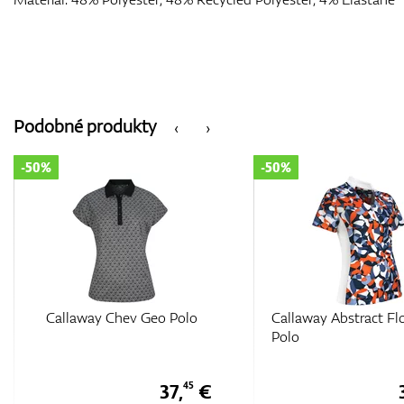
Podobné produkty
‹
›
-50%
-50%
 Polo
Callaway Abstract Floral
Callaway
Polo
Sleeve V
Colourbl
37,
€
39,
€
45
95