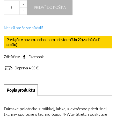
+
PRIDAŤ DO KOŠÍKA
-
Nenašli ste čo ste hľadali?
Predajňa v novom obchodnom priestore číslo 29 (zadná časť
areálu)
Zdieľať na:
Facebook
Doprava 4.95 €
Popis produktu
Dámske polotričko z mäkkej, ľahkej a extrémne priedušnej
tkaniny spoločne s technológiou 4-Way Stretch poskytuje