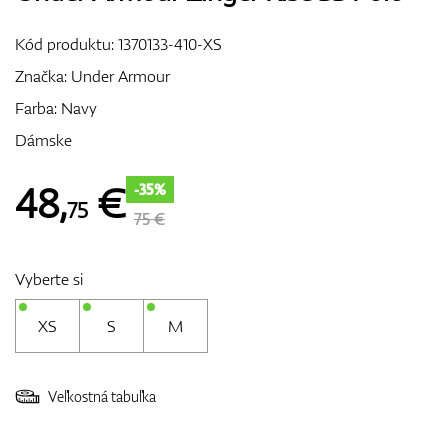
Vozíky
Kód produktu:
1370133-410-XS
Značka:
Under Armour
Farba: Navy
GPS/Zameriavače
Dámske
48
,
€
-35%
75
Príslušenstvo
75 €
Vyberte si
Darčekové poukážky
XS
S
M
Veľkostná tabuľka