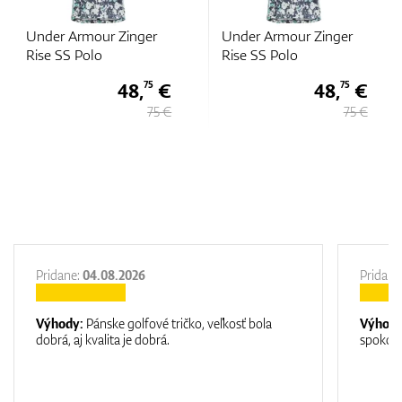
Under Armour Zinger
Under Armour Zinger
Rise SS Polo
Rise SS Polo
48,
€
48,
€
75
75
75 €
75 €
Pridane:
04.08.2026
Pridane
Výhody:
Pánske golfové tričko, veľkosť bola
Výhod
dobrá, aj kvalita je dobrá.
spokojn