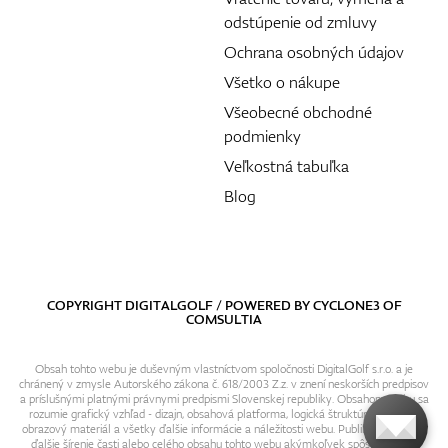
odstúpenie od zmluvy
Ochrana osobných údajov
Všetko o nákupe
Všeobecné obchodné
podmienky
Veľkostná tabuľka
Blog
COPYRIGHT DIGITALGOLF / POWERED BY
CYCLONE3
OF
COMSULTIA
Obsah tohto webu je duševným vlastníctvom spoločnosti DigitalGolf s.r.o. a je
chránený v zmysle Autorského zákona č. 618/2003 Z.z. v znení neskorších predpisov
a príslušnými platnými právnymi predpismi Slovenskej republiky. Obsahom webu sa
rozumie grafický vzhľad - dizajn, obsahová platforma, logická štruktúra, textový i
obrazový materiál a všetky ďalšie informácie a náležitosti webu. Publikovanie resp.
ďalšie šírenie časti alebo celého obsahu tohto webu akýmkoľvek spôsobom bez