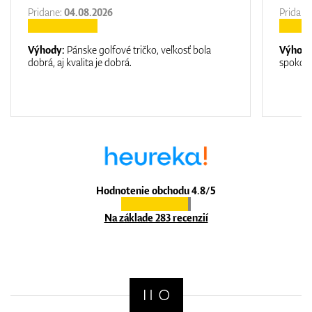
Pridane:
04.08.2026
Pridane
Výhody:
Pánske golfové tričko, veľkosť bola
Výhod
dobrá, aj kvalita je dobrá.
spokojn
Hodnotenie obchodu 4.8/5
Na základe 283 recenzií