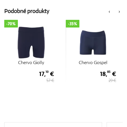
Podobné produkty
‹
›
-35%
-35%
iolly
Chervo Gospel
Chervo Go
17,
€
18,
€
10
85
57 €
29 €