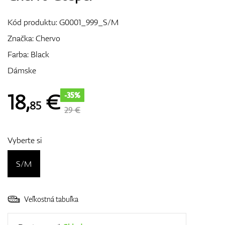
Vozíky
Kód produktu:
G0001_999_S/M
Značka:
Chervo
Farba: Black
GPS/Zameriavače
Dámske
18
,
€
-35%
85
Príslušenstvo
29 €
Vyberte si
Darčekové poukážky
S/M
Veľkostná tabuľka