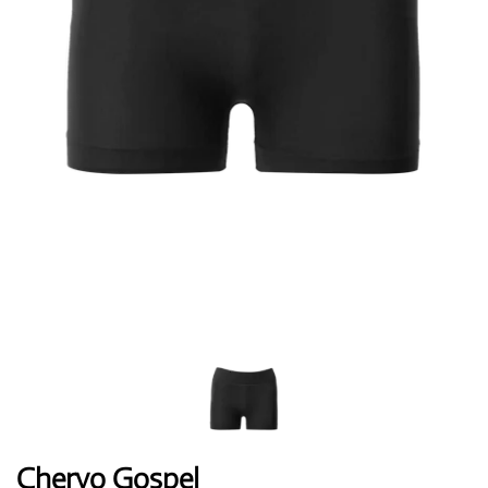
Topánky
Rukavice
Loptičky
Bagy
Chervo Gospel