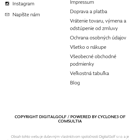
Impressum
Instagram
Doprava a platba
Napíšte nám
Vrátenie tovaru, výmena a
odstúpenie od zmluvy
Ochrana osobných údajov
Všetko o nákupe
Všeobecné obchodné
podmienky
Veľkostná tabuľka
Blog
COPYRIGHT DIGITALGOLF / POWERED BY
CYCLONE3
OF
COMSULTIA
Obsah tohto webu je duševným vlastníctvom spoločnosti DigitalGolf s.r.o. a je