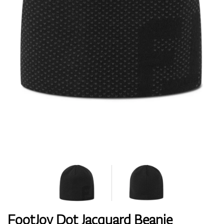
Topánky
Rukavice
Loptičky
Bagy
FootJoy Dot Jacquard Beanie