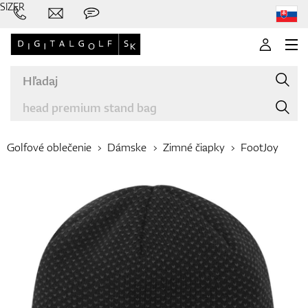
SIZER
Golfové oblečenie
Dámske
Zimné čiapky
FootJoy
Značky
Palice
Oblečenie