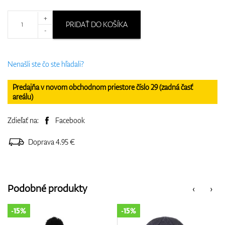
+
PRIDAŤ DO KOŠÍKA
-
Nenašli ste čo ste hľadali?
Predajňa v novom obchodnom priestore číslo 29 (zadná časť
areálu)
Zdieľať na:
Facebook
Doprava 4.95 €
Podobné produkty
‹
›
-15%
-15%