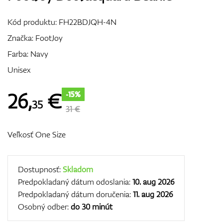
Vozíky
Kód produktu:
FH22BDJQH-4N
Značka:
FootJoy
Farba: Navy
GPS/Zameriavače
Unisex
26
,
€
-15%
35
Príslušenstvo
31 €
Veľkosť One Size
Darčekové poukážky
Dostupnosť:
Skladom
Predpokladaný dátum odoslania:
10. aug 2026
Predpokladaný dátum doručenia:
11. aug 2026
Osobný odber:
do 30 minút