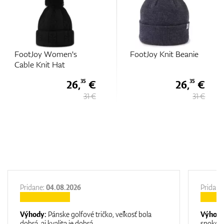
s
FootJoy Knit Beanie
FootJoy Women's
Cable Knit Hat
6,
€
26,
€
26
35
35
31 €
31 €
Pridane:
04.08.2026
Pridane
Výhody:
Pánske golfové tričko, veľkosť bola
Výhod
dobrá, aj kvalita je dobrá.
spokojn