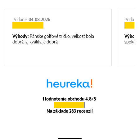
Pridane:
04.08.2026
Pridane
Výhody:
Pánske golfové tričko, veľkosť bola
Výhod
dobrá, aj kvalita je dobrá.
spokojn
Hodnotenie obchodu 4.8/5
Na základe 283 recenzií