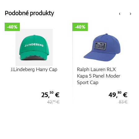
Vozíky
Podobné produkty
‹
›
-40%
-40%
GPS/Zameriavače
Príslušenstvo
J.Lindeberg Harry Cap
Ralph Lauren RLX
Kapa 5 Panel Moder
Sport Cap
25,
€
49,
€
Darčekové poukážky
50
80
42,
€
83 €
50