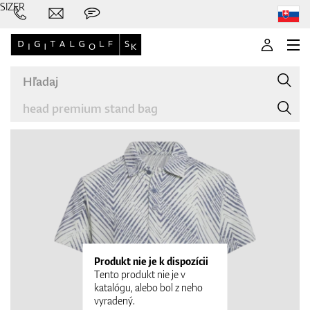
SIZER
Značky
Palice
Produkt nie je k dispozícii
Tento produkt nie je v
katalógu, alebo bol z neho
vyradený.
Oblečenie