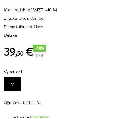
Kód produktu:
1361772-410-M
Značka:
Under Armour
GPS/Zameriavače
Farba: Midnight Navy
Detské
Príslušenstvo
39
,
€
-50%
50
79 €
Darčekové poukážky
Vyberte si
M
Veľkostná tabuľka
Dostupnosť:
Skladom