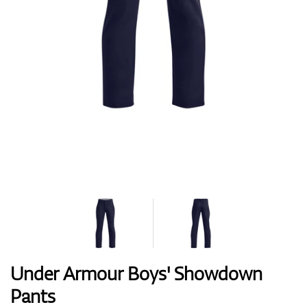
Topánky
Rukavice
Loptičky
Bagy
Under Armour Boys' Showdown
Pants
Vozíky