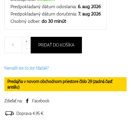
Predpokladaný dátum odoslania:
6. aug 2026
Predpokladaný dátum doručenia:
7. aug 2026
Osobný odber:
do 30 minút
+
PRIDAŤ DO KOŠÍKA
-
Nenašli ste čo ste hľadali?
Predajňa v novom obchodnom priestore číslo 29 (zadná časť
areálu)
Zdieľať na:
Facebook
Doprava 4.95 €