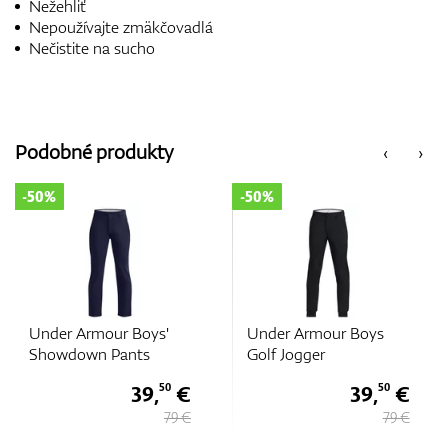
Nežehliť
Nepoužívajte zmäkčovadlá
Nečistite na sucho
Podobné produkty
‹
›
-50%
-50%
Under Armour Boys'
Under Armour Boys
Showdown Pants
Golf Jogger
39,
€
39,
€
50
50
79 €
79 €