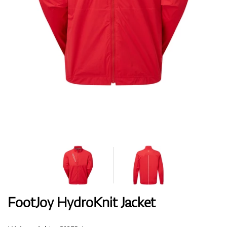
Topánky
Rukavice
Loptičky
Bagy
FootJoy HydroKnit Jacket
Vozíky