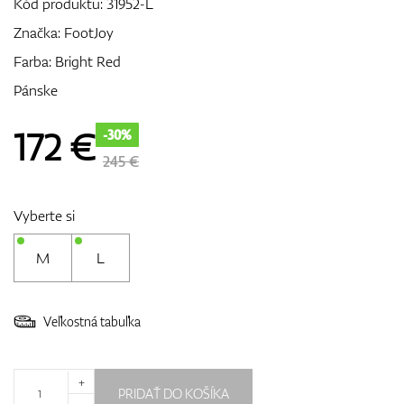
Kód produktu:
31952-L
Značka:
FootJoy
Farba: Bright Red
GPS/Zameriavače
Pánske
172
€
-30%
Príslušenstvo
245 €
Vyberte si
Darčekové poukážky
M
L
Veľkostná tabuľka
+
PRIDAŤ DO KOŠÍKA
-