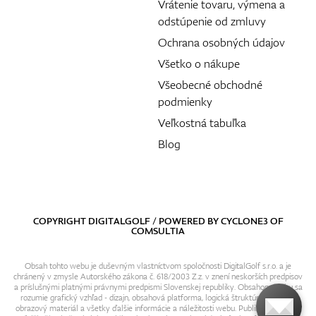
Vrátenie tovaru, výmena a
odstúpenie od zmluvy
Ochrana osobných údajov
Všetko o nákupe
Všeobecné obchodné
podmienky
Veľkostná tabuľka
Blog
COPYRIGHT DIGITALGOLF / POWERED BY
CYCLONE3
OF
COMSULTIA
Obsah tohto webu je duševným vlastníctvom spoločnosti DigitalGolf s.r.o. a je
chránený v zmysle Autorského zákona č. 618/2003 Z.z. v znení neskorších predpisov
a príslušnými platnými právnymi predpismi Slovenskej republiky. Obsahom webu sa
rozumie grafický vzhľad - dizajn, obsahová platforma, logická štruktúra, textový i
obrazový materiál a všetky ďalšie informácie a náležitosti webu. Publikovanie resp.