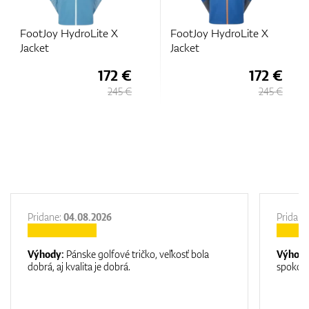
FootJoy HydroLite X
FootJoy HydroKnit
Jacket
Jacket
€
172 €
172 €
 €
245 €
245 €
Pridane:
04.08.2026
Pridane
Výhody:
Pánske golfové tričko, veľkosť bola
Výhod
dobrá, aj kvalita je dobrá.
spokojn