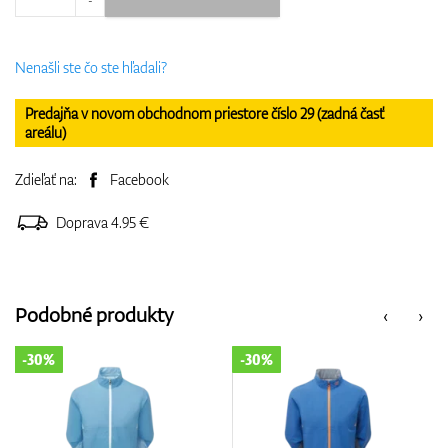
Nenašli ste čo ste hľadali?
Predajňa v novom obchodnom priestore číslo 29 (zadná časť
areálu)
Zdieľať na:
Facebook
Doprava 4.95 €
Podobné produkty
‹
›
-30%
-30%