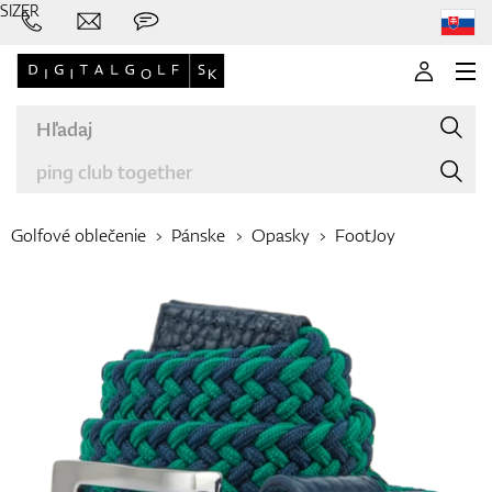
SIZER
Golfové oblečenie
Pánske
Opasky
FootJoy
Značky
Palice
Oblečenie