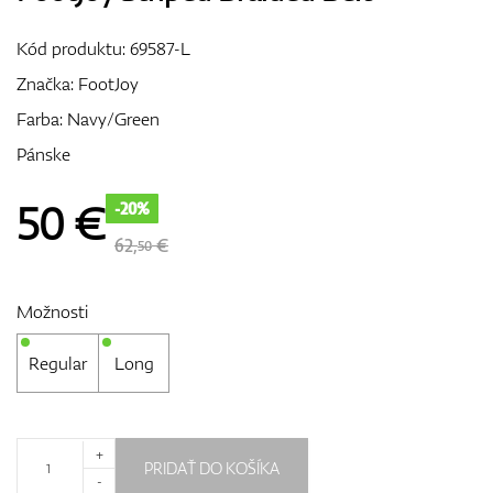
Vozíky
Kód produktu:
69587-L
Značka:
FootJoy
Farba: Navy/Green
GPS/Zameriavače
Pánske
50
€
-20%
Príslušenstvo
62,
€
50
Možnosti
Darčekové poukážky
Regular
Long
+
PRIDAŤ DO KOŠÍKA
-