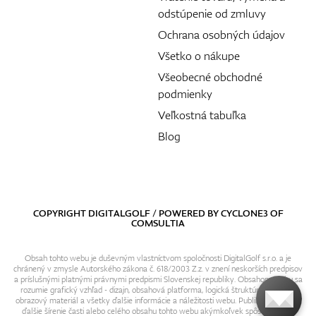
odstúpenie od zmluvy
Ochrana osobných údajov
Všetko o nákupe
Všeobecné obchodné
podmienky
Veľkostná tabuľka
Blog
COPYRIGHT DIGITALGOLF / POWERED BY
CYCLONE3
OF
COMSULTIA
Obsah tohto webu je duševným vlastníctvom spoločnosti DigitalGolf s.r.o. a je
chránený v zmysle Autorského zákona č. 618/2003 Z.z. v znení neskorších predpisov
a príslušnými platnými právnymi predpismi Slovenskej republiky. Obsahom webu sa
rozumie grafický vzhľad - dizajn, obsahová platforma, logická štruktúra, textový i
obrazový materiál a všetky ďalšie informácie a náležitosti webu. Publikovanie resp.
ďalšie šírenie časti alebo celého obsahu tohto webu akýmkoľvek spôsobom bez