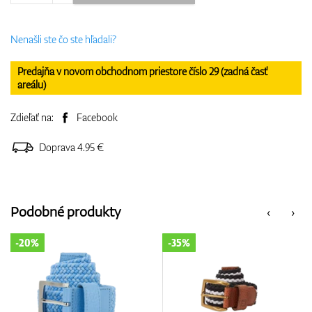
Nenašli ste čo ste hľadali?
Predajňa v novom obchodnom priestore číslo 29 (zadná časť
areálu)
Zdieľať na:
Facebook
Doprava 4.95 €
Podobné produkty
‹
›
-35%
-20%