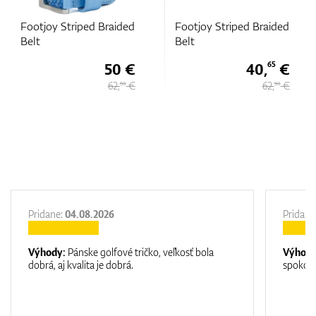
ed
Footjoy Striped Braided
Footjoy Striped Braided
Belt
Belt
€
40,
€
50 €
65
€
62,
€
62,
€
50
50
Pridane:
04.08.2026
Pridane
Výhody:
Pánske golfové tričko, veľkosť bola
Výhod
dobrá, aj kvalita je dobrá.
spokojn