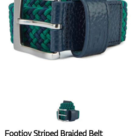
Topánky
Rukavice
Loptičky
Bagy
Footjoy Striped Braided Belt