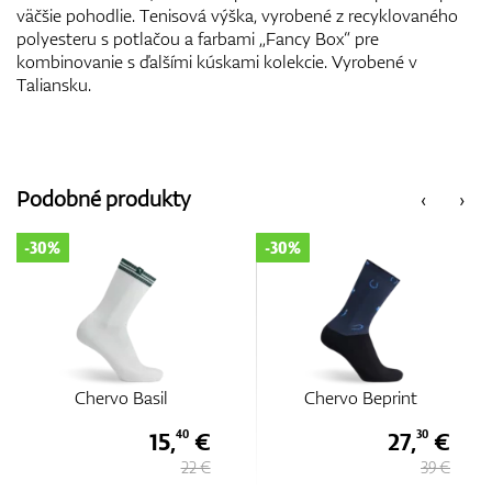
väčšie pohodlie. Tenisová výška, vyrobené z recyklovaného
polyesteru s potlačou a farbami „Fancy Box“ pre
kombinovanie s ďalšími kúskami kolekcie. Vyrobené v
Taliansku.
Podobné produkty
‹
›
-30%
-30%
Chervo Beprint
Chervo Basil
27,
€
15,
€
30
40
39 €
22 €