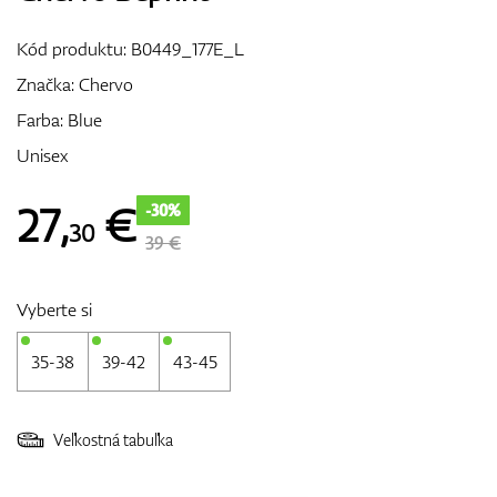
Vozíky
Kód produktu:
B0449_177E_L
Značka:
Chervo
Farba: Blue
GPS/Zameriavače
Unisex
27
,
€
-30%
30
Príslušenstvo
39 €
Vyberte si
Darčekové poukážky
35-38
39-42
43-45
Veľkostná tabuľka