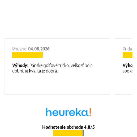
Pridane:
04.08.2026
Pridane
Výhody:
Pánske golfové tričko, veľkosť bola
Výhod
dobrá, aj kvalita je dobrá.
spokojn
Hodnotenie obchodu 4.8/5