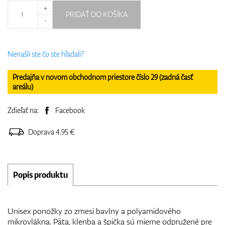
+
PRIDAŤ DO KOŠÍKA
-
Nenašli ste čo ste hľadali?
Predajňa v novom obchodnom priestore číslo 29 (zadná časť
areálu)
Zdieľať na:
Facebook
Doprava 4.95 €
Popis produktu
Unisex ponožky zo zmesi bavlny a polyamidového
mikrovlákna. Päta, klenba a špička sú mierne odpružené pre