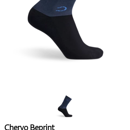
Topánky
Rukavice
Loptičky
Bagy
Chervo Beprint