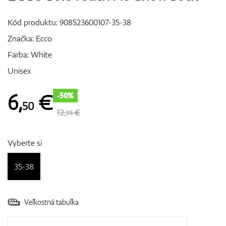
Vozíky
Kód produktu:
908523600107-35-38
Značka:
Ecco
Farba: White
GPS/Zameriavače
Unisex
6
,
€
-50%
50
Príslušenstvo
12,
€
95
Vyberte si
Darčekové poukážky
35-38
Veľkostná tabuľka