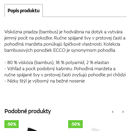
Popis produktu
Viskózna priadza (bambus) je hodvábna na dotyk a vytvára
jemný pocit na pokožke. Ručne spájané švy v prstovej časti a
pohodlná manžeta ponúkajú špičkové vlastnosti. Kolekcia
bambusových ponožiek ECCO je synonymom pohodlia
- 80 % viskóza (bambus), 18 % polyamid, 2 % elastan
- Vzhľad a pocit podobný kašmíru. Pohodlná manžeta a
ručne spájané švy v prstovej časti zvyšujú pohodlie pri chôdzi
- Nízky štýl je výborný na bežné nosenie
Podobné produkty
‹
›
-50%
-50%