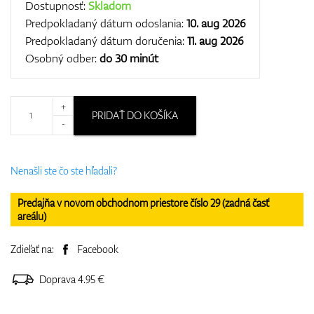
Dostupnosť:
Skladom
Predpokladaný dátum odoslania:
10. aug 2026
Predpokladaný dátum doručenia:
11. aug 2026
Osobný odber:
do 30 minút
+
PRIDAŤ DO KOŠÍKA
-
Nenašli ste čo ste hľadali?
Predajňa v novom obchodnom priestore číslo 29 (zadná časť
areálu)
Zdieľať na:
Facebook
Doprava 4.95 €