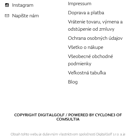
Impressum
Instagram
Doprava a platba
Napíšte nám
Vrátenie tovaru, výmena a
odstúpenie od zmluvy
Ochrana osobných údajov
Všetko o nákupe
Všeobecné obchodné
podmienky
Veľkostná tabuľka
Blog
COPYRIGHT DIGITALGOLF / POWERED BY
CYCLONE3
OF
COMSULTIA
Obsah tohto webu je duševným vlastníctvom spoločnosti DigitalGolf s.r.o. a je