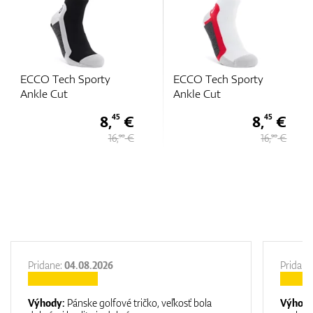
ty
ECCO Tech Sporty
ECCO Tech Sporty
Ankle Cut
Cut
8,
€
8,
€
9,
45
45
16,
€
16,
€
1
90
90
Pridane:
04.08.2026
Pridane
Výhody:
Pánske golfové tričko, veľkosť bola
Výhod