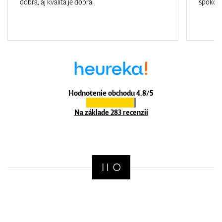
dobrá, aj kvalita je dobrá.
spokojn
Hodnotenie obchodu 4.8/5
Na základe 283 recenzií