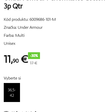
3p Qtr
Vozíky
Kód produktu:
6009686-101-M
Značka:
Under Armour
GPS/Zameriavače
Farba: Multi
Unisex
Príslušenstvo
11
,
€
-30%
90
17 €
Darčekové poukážky
Vyberte si
36,5-
42