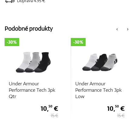
Doprava 4.95 €
Podobné produkty
‹
›
-30%
-30%
Under Armour
Under Armour
h 3pk
Performance Tech 3pk
Performance Tech 
Low
Low
0,
€
10,
€
10,
50
50
15 €
15 €