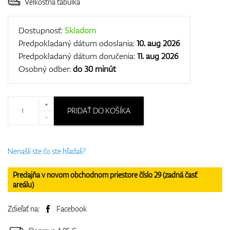
Veľkostná tabuľka
Dostupnosť:
Skladom
Predpokladaný dátum odoslania:
10. aug 2026
Predpokladaný dátum doručenia:
11. aug 2026
Osobný odber:
do 30 minút
+
PRIDAŤ DO KOŠÍKA
-
Nenašli ste čo ste hľadali?
Predajňa v novom obchodnom priestore číslo 29 (zadná časť
areálu)
Zdieľať na:
Facebook