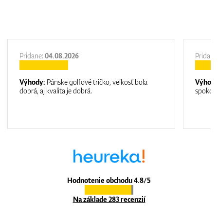
Pridane:
04.08.2026
Pridane
Výhody:
Pánske golfové tričko, veľkosť bola
Výhod
dobrá, aj kvalita je dobrá.
spokojn
Hodnotenie obchodu 4.8/5
Na základe 283 recenzií