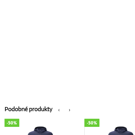
Podobné produkty
‹
›
-50%
-50%