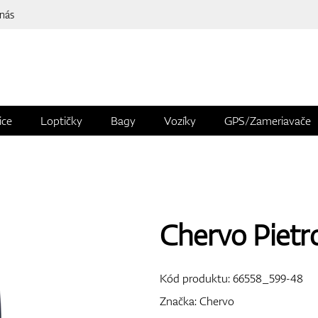
 nás
ice
Loptičky
Bagy
Vozíky
GPS/Zameriavače
Chervo Pietr
Kód produktu:
66558_599-48
Značka:
Chervo