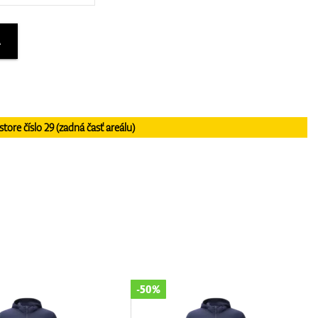
A
re číslo 29 (zadná časť areálu)
-50%