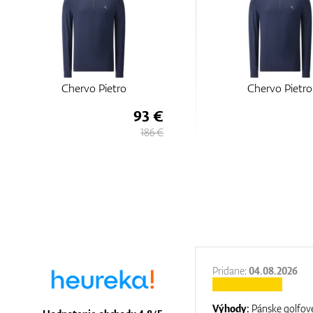
Chervo Pietro
Chervo Pietro
93 €
186 €
27.11.2025
Pridane:
04.08.2026
:
It is a great shop where they help you
Výhody:
Pánske golfové