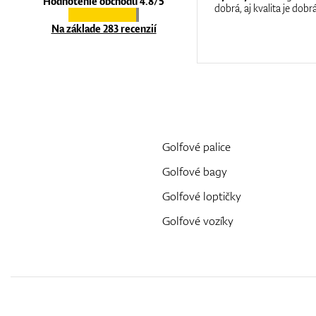
Hodnotenie obchodu 4.8/5
at care.
dobrá, aj kvalita je dobrá
Na základe 283 recenzií
Golfové palice
Golfové bagy
Golfové loptičky
Golfové vozíky