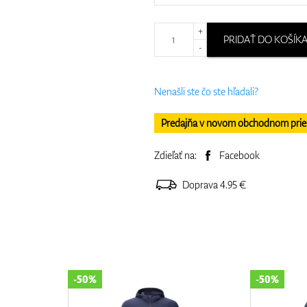
+
PRIDAŤ DO KOŠÍK
-
Nenašli ste čo ste hľadali?
Predajňa v novom obchodnom priesto
Zdieľať na:
Facebook
Doprava 4.95 €
-50%
-50%