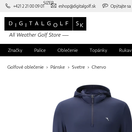
SIZER
+421 2 21 00 09 01
eshop@digitalgolf.sk
Opýtajte sa
Značky
Palice
Oblečenie
Topánky
Rukav
Golfové oblečenie
Pánske
Svetre
Chervo