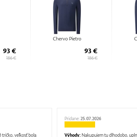
Chervo Pietro
C
93 €
93 €
186 €
186 €
Pridane:
25.07.2026
 tričko, veľkosť bola
Výhody:
Nakupujem tu dlhodobo, upl