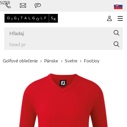
SIZER
Golfové oblečenie
Pánske
Svetre
FootJoy
Značky
Palice
Oblečenie