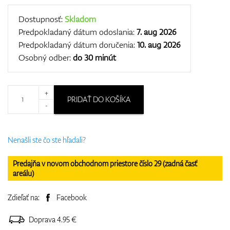
Dostupnosť:
Skladom
Predpokladaný dátum odoslania:
7. aug 2026
Predpokladaný dátum doručenia:
10. aug 2026
Osobný odber:
do 30 minút
+
PRIDAŤ DO KOŠÍKA
-
Nenašli ste čo ste hľadali?
Predajňa v novom obchodnom priestore číslo 29 (zadná časť
areálu)
Zdieľať na:
Facebook
Doprava 4.95 €