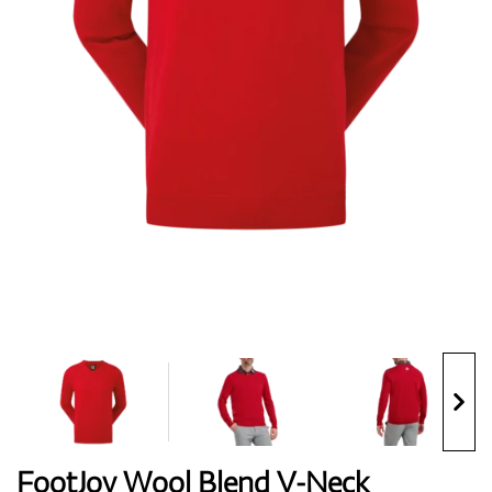
Topánky
Rukavice
Loptičky
Bagy
FootJoy Wool Blend V-Neck