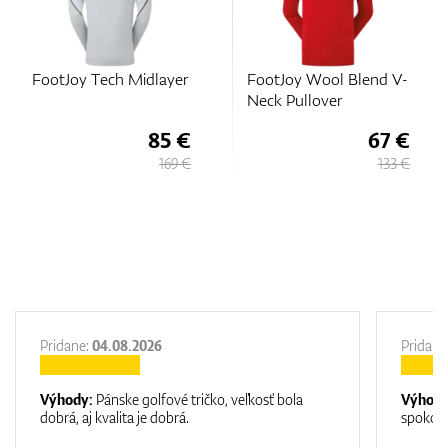
FootJoy Tech Midlayer
FootJoy Wool Blend V-
Neck Pullover
85 €
67 €
169 €
133 €
Pridane:
04.08.2026
Pridane
Výhody:
Pánske golfové tričko, veľkosť bola
Výhod
dobrá, aj kvalita je dobrá.
spokojn