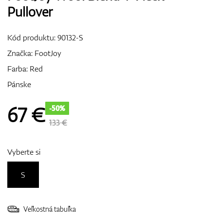
Pullover
Vozíky
Kód produktu:
90132-S
Značka:
FootJoy
GPS/Zameriavače
Farba: Red
Pánske
Príslušenstvo
67
€
-50%
133 €
Darčekové poukážky
Vyberte si
S
Veľkostná tabuľka