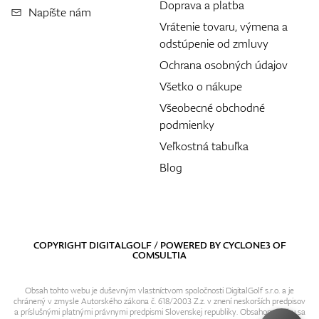
Doprava a platba
Napíšte nám
Vrátenie tovaru, výmena a
odstúpenie od zmluvy
Ochrana osobných údajov
Všetko o nákupe
Všeobecné obchodné
podmienky
Veľkostná tabuľka
Blog
COPYRIGHT DIGITALGOLF / POWERED BY
CYCLONE3
OF
COMSULTIA
Obsah tohto webu je duševným vlastníctvom spoločnosti DigitalGolf s.r.o. a je
chránený v zmysle Autorského zákona č. 618/2003 Z.z. v znení neskorších predpisov
a príslušnými platnými právnymi predpismi Slovenskej republiky. Obsahom webu sa