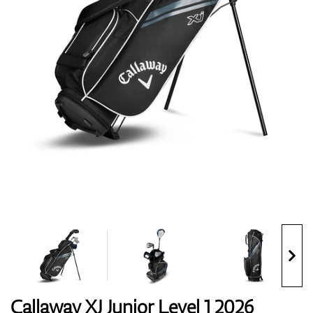
Topánky
Rukavice
Loptičky
Bagy
Callaway XJ Junior Level 1 2026