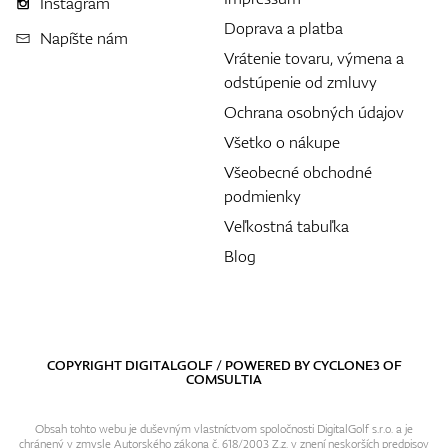
Instagram
Doprava a platba
Napíšte nám
Vrátenie tovaru, výmena a
odstúpenie od zmluvy
Ochrana osobných údajov
Všetko o nákupe
Všeobecné obchodné
podmienky
Veľkostná tabuľka
Blog
COPYRIGHT DIGITALGOLF / POWERED BY
CYCLONE3
OF
COMSULTIA
Obsah tohto webu je duševným vlastníctvom spoločnosti DigitalGolf s.r.o. a je
chránený v zmysle Autorského zákona č. 618/2003 Z.z. v znení neskorších predpisov