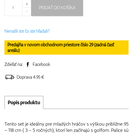
+
PRIDAŤ DO KOŠÍKA
-
Nenašli ste čo ste hľadali?
Predajňa v novom obchodnom priestore číslo 29 (zadná časť
areálu)
Zdieľať na:
Facebook
Doprava 4.95 €
Popis produktu
Tento set je ideálny pre mladých hráčov s výškou približne 95
– 118 cm ( 3 – 5 ročných), ktorí len začínajú s golfom. Palice sú