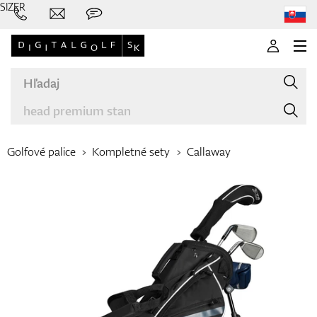
SIZER
Golfové palice
Kompletné sety
Callaway
Značky
Palice
Oblečenie