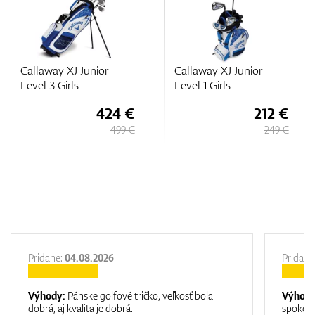
Callaway XJ Junior
Callaway XJ Junior
Level 3 Girls
Level 1 Girls
424 €
212 €
499 €
249 €
Pridane:
04.08.2026
Pridane
Výhody:
Pánske golfové tričko, veľkosť bola
Výhod
dobrá, aj kvalita je dobrá.
spokojn