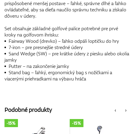
prispôsobené menšej postave – ľahké, správne dlhé a ľahko
ovládateľné, aby sa dieťa naučilo správnu techniku a získalo
dôveru v údery.
Set obsahuje základné golfové palice potrebné pre prvé
kroky na golfovom ihrisku:
Fairway Wood (drevko) – ľahko odpáli loptičku do hry
7-iron – pre presnejšie stredné údery
Sand Wedge (SW) – pre krátke údery z piesku alebo okolia
jamky
Putter – na zakončenie jamky
Stand bag – ľahký, ergonomický bag s nožičkami a
viacerými priehradkami na výbavu hráča
Podobné produkty
‹
›
-15%
-15%