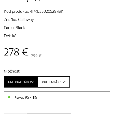
Vozíky
Kód produktu:
4PKL250205287BK
Značka:
Callaway
Farba: Black
GPS/Zameriavače
Detské
278
€
Príslušenstvo
299 €
Možnosti
Darčekové poukážky
PRE PRAVÁKOV:
PRE ĽAVÁKOV:
Pravá, 95 - 118