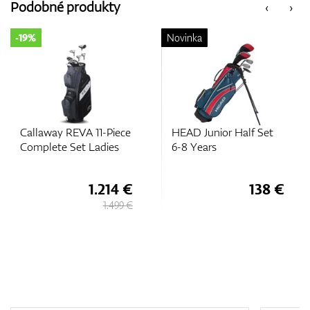
Podobné produkty
‹
›
Vozíky
-19%
Novinka
GPS/Zameriavače
Callaway REVA 11-Piece
HEAD Junior Half Set
Príslušenstvo
Complete Set Ladies
6-8 Years
1.214 €
138 €
1.499 €
Darčekové poukážky