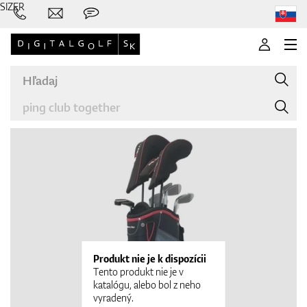
SIZER
Značky
Palice
Produkt nie je k dispozícii
Tento produkt nie je v
katalógu, alebo bol z neho
vyradený.
Oblečenie