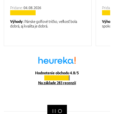
Pridane:
04.08.2026
Pridane
Výhody:
Pánske golfové tričko, veľkosť bola
Výhod
dobrá, aj kvalita je dobrá.
spokojn
Hodnotenie obchodu 4.8/5
Na základe 283 recenzií