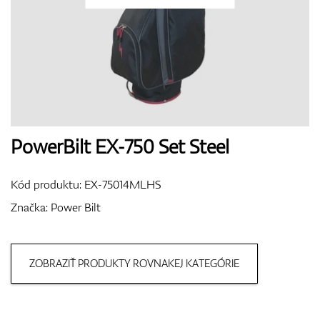
Topánky
Rukavice
PowerBilt EX-750 Set Steel
Kód produktu:
EX-75014MLHS
Loptičky
Značka:
Power Bilt
ZOBRAZIŤ PRODUKTY ROVNAKEJ KATEGÓRIE
Bagy