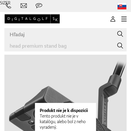
SIZER
Značky
Palice
Produkt nie je k dispozícii
Tento produkt nie je v
katalógu, alebo bol z neho
vyradený.
Oblečenie