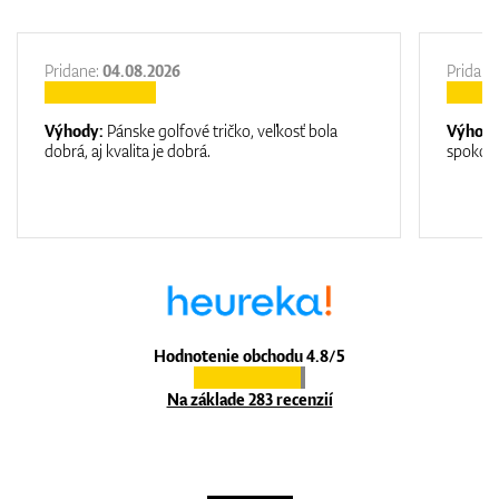
Pridane:
04.08.2026
Pridane
Výhody:
Pánske golfové tričko, veľkosť bola
Výhod
dobrá, aj kvalita je dobrá.
spokojn
Hodnotenie obchodu 4.8/5
Na základe 283 recenzií