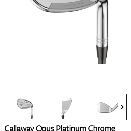
Topánky
Rukavice
Loptičky
Bagy
Callaway Opus Platinum Chrome