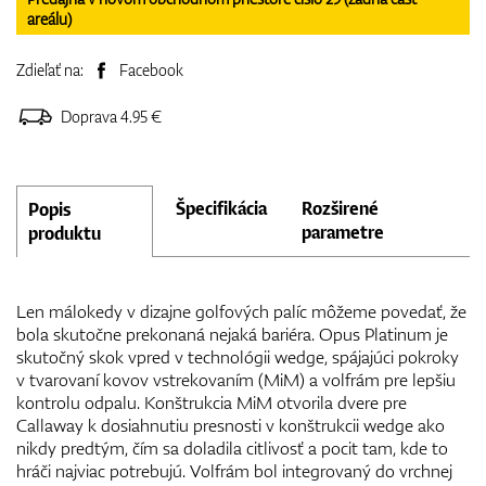
areálu)
Zdieľať na:
Facebook
Doprava 4.95 €
Špecifikácia
Rozširené
Popis
parametre
produktu
Len málokedy v dizajne golfových palíc môžeme povedať, že
bola skutočne prekonaná nejaká bariéra. Opus Platinum je
skutočný skok vpred v technológii wedge, spájajúci pokroky
v tvarovaní kovov vstrekovaním (MiM) a volfrám pre lepšiu
kontrolu odpalu. Konštrukcia MiM otvorila dvere pre
Callaway k dosiahnutiu presnosti v konštrukcii wedge ako
nikdy predtým, čím sa doladila citlivosť a pocit tam, kde to
hráči najviac potrebujú. Volfrám bol integrovaný do vrchnej