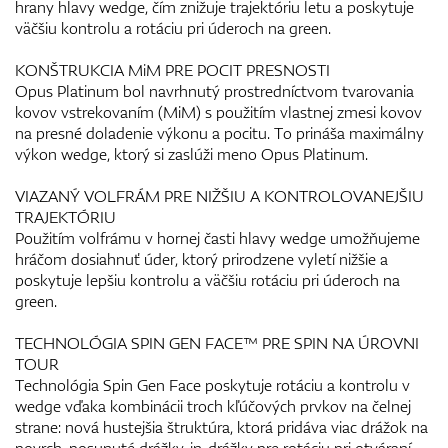
hrany hlavy wedge, čím znižuje trajektóriu letu a poskytuje
väčšiu kontrolu a rotáciu pri úderoch na green.
KONŠTRUKCIA MiM PRE POCIT PRESNOSTI
Opus Platinum bol navrhnutý prostredníctvom tvarovania
kovov vstrekovaním (MiM) s použitím vlastnej zmesi kovov
na presné doladenie výkonu a pocitu. To prináša maximálny
výkon wedge, ktorý si zaslúži meno Opus Platinum.
VIAZANÝ VOLFRÁM PRE NIŽŠIU A KONTROLOVANEJŠIU
TRAJEKTÓRIU
Použitím volfrámu v hornej časti hlavy wedge umožňujeme
hráčom dosiahnuť úder, ktorý prirodzene vyletí nižšie a
poskytuje lepšiu kontrolu a väčšiu rotáciu pri úderoch na
green.
TECHNOLÓGIA SPIN GEN FACE™ PRE SPIN NA ÚROVNI
TOUR
Technológia Spin Gen Face poskytuje rotáciu a kontrolu v
wedge vďaka kombinácii troch kľúčových prvkov na čelnej
strane: nová hustejšia štruktúra, ktorá pridáva viac drážok na
povrch, posunuté drážky-in-drážky pre rotáciu pri otváraní