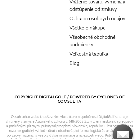
Vrátenie tovaru, výmena a
odstúpenie od zmluvy
Ochrana osobných údajov
Všetko o nákupe
Všeobecné obchodné
podmienky
Veľkostná tabuľka
Blog
COPYRIGHT DIGITALGOLF / POWERED BY
CYCLONE3
OF
COMSULTIA
Obsah tohto webu je duševným vlastníctvom spoločnosti DigitalGolf s.r.o. a je
chránený v zmysle Autorského zákona č. 618/2003 Z.z. v znení neskorších predpisov
a príslušnými platnými právnymi predpismi Slovenskej republiky. Obsahom webu sa
rozumie grafický vzhľad - dizajn, obsahová platforma, logická štruktúra, textový i
obrazový materiál a všetky ďalšie informácie a náležitosti webu. Publikovanie resp.