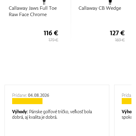
ll Toe
Callaway CB Wedge
Callaway Opus SP
e
Black Shadow We
116 €
127 €
1
179 €
169 €
Pridane:
04.08.2026
Pridane
Výhody:
Pánske golfové tričko, veľkosť bola
Výhod
dobrá, aj kvalita je dobrá.
spokojn