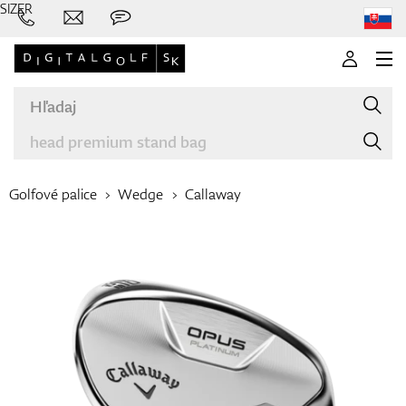
SIZER
Golfové palice
Wedge
Callaway
Značky
Palice
Oblečenie