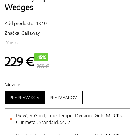
Wedges
Vozíky
Kód produktu:
4K40
Značka:
Callaway
GPS/Zameriavače
Pánske
229
€
-15%
Príslušenstvo
269 €
Možnosti
Darčekové poukážky
PRE PRAVÁKOV:
PRE ĽAVÁKOV:
Pravá, S-Grind, True Temper Dynamic Gold MID 115
Gunmetal, Standard, 54.12