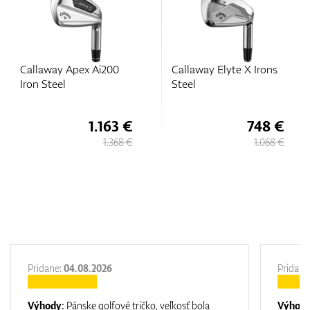
Callaway Elyte X Irons
Apex Pro 24 Irons Steel
Steel
748 €
1.512 €
1.068 €
1.699 €
Pridane:
04.08.2026
Pridane
Výhody:
Pánske golfové tričko, veľkosť bola
Výhod