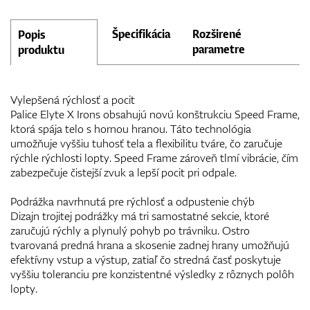
Špecifikácia
Rozširené
Popis
parametre
produktu
Vylepšená rýchlosť a pocit
Palice Elyte X Irons obsahujú novú konštrukciu Speed Frame,
ktorá spája telo s hornou hranou. Táto technológia
umožňuje vyššiu tuhosť tela a flexibilitu tváre, čo zaručuje
rýchle rýchlosti lopty. Speed Frame zároveň tlmí vibrácie, čím
zabezpečuje čistejší zvuk a lepší pocit pri odpale.
Podrážka navrhnutá pre rýchlosť a odpustenie chýb
Dizajn trojitej podrážky má tri samostatné sekcie, ktoré
zaručujú rýchly a plynulý pohyb po trávniku. Ostro
tvarovaná predná hrana a skosenie zadnej hrany umožňujú
efektívny vstup a výstup, zatiaľ čo stredná časť poskytuje
vyššiu toleranciu pre konzistentné výsledky z rôznych polôh
lopty.