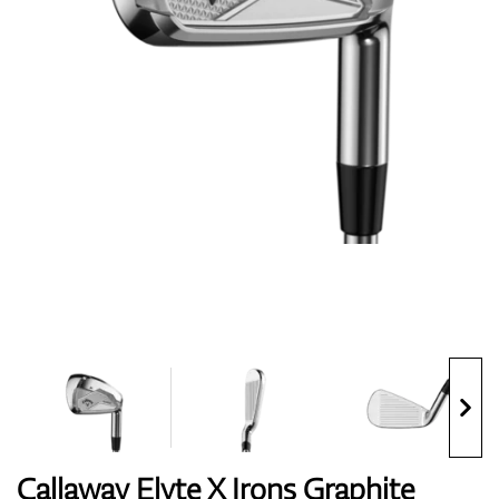
Topánky
Rukavice
Loptičky
Bagy
Callaway Elyte X Irons Graphite