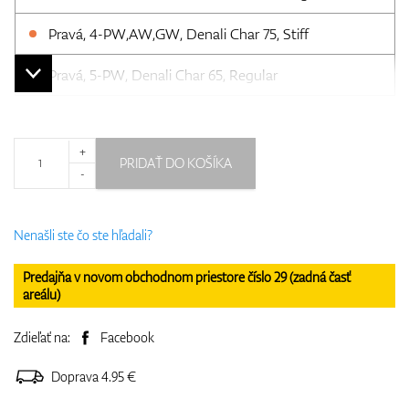
Pravá, 4-PW,AW,GW, Denali Char 75, Stiff
Pravá, 5-PW, Denali Char 65, Regular
+
PRIDAŤ DO KOŠÍKA
-
Nenašli ste čo ste hľadali?
Predajňa v novom obchodnom priestore číslo 29 (zadná časť
areálu)
Zdieľať na:
Facebook
Doprava 4.95 €