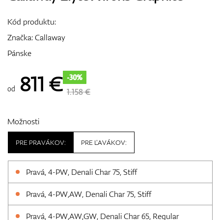
Vozíky
Kód produktu:
Značka:
Callaway
Pánske
GPS/Zameriavače
811
€
-30%
od
1.158 €
Príslušenstvo
Možnosti
PRE PRAVÁKOV:
PRE ĽAVÁKOV:
Darčekové poukážky
Pravá, 4-PW, Denali Char 75, Stiff
Pravá, 4-PW,AW, Denali Char 75, Stiff
Pravá, 4-PW,AW,GW, Denali Char 65, Regular