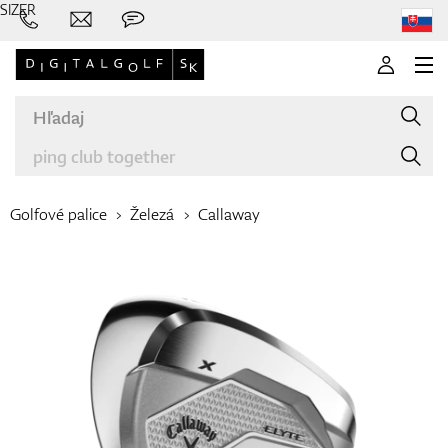
SIZER
Golfové palice
Železá
Callaway
Značky
Palice
Oblečenie