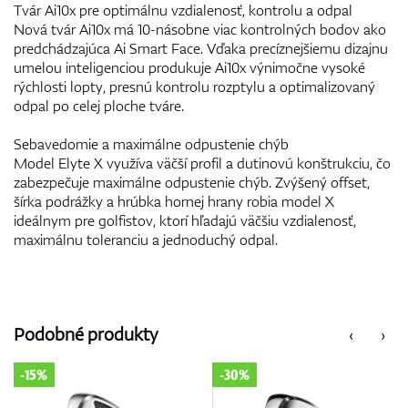
Tvár Ai10x pre optimálnu vzdialenosť, kontrolu a odpal
Nová tvár Ai10x má 10-násobne viac kontrolných bodov ako
predchádzajúca Ai Smart Face. Vďaka precíznejšiemu dizajnu
umelou inteligenciou produkuje Ai10x výnimočne vysoké
rýchlosti lopty, presnú kontrolu rozptylu a optimalizovaný
odpal po celej ploche tváre.
Sebavedomie a maximálne odpustenie chýb
Model Elyte X využíva väčší profil a dutinovú konštrukciu, čo
zabezpečuje maximálne odpustenie chýb. Zvýšený offset,
šírka podrážky a hrúbka hornej hrany robia model X
ideálnym pre golfistov, ktorí hľadajú väčšiu vzdialenosť,
maximálnu toleranciu a jednoduchý odpal.
Podobné produkty
‹
›
-30%
-11%