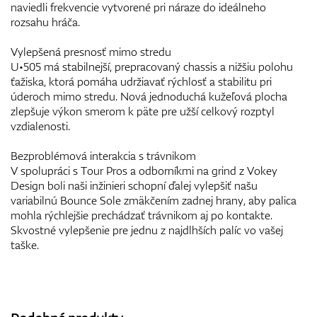
naviedli frekvencie vytvorené pri náraze do ideálneho
rozsahu hráča.
Vylepšená presnosť mimo stredu
U•505 má stabilnejší, prepracovaný chassis a nižšiu polohu
ťažiska, ktorá pomáha udržiavať rýchlosť a stabilitu pri
úderoch mimo stredu. Nová jednoduchá kužeľová plocha
zlepšuje výkon smerom k päte pre užší celkový rozptyl
vzdialenosti.
Bezproblémová interakcia s trávnikom
V spolupráci s Tour Pros a odborníkmi na grind z Vokey
Design boli naši inžinieri schopní ďalej vylepšiť našu
variabilnú Bounce Sole zmäkčením zadnej hrany, aby palica
mohla rýchlejšie prechádzať trávnikom aj po kontakte.
Skvostné vylepšenie pre jednu z najdlhších palíc vo vašej
taške.