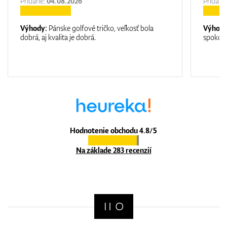
Pridane:
04.08.2026
Pridane
Výhody:
Pánske golfové tričko, veľkosť bola
Výhod
dobrá, aj kvalita je dobrá.
spokojn
Hodnotenie obchodu 4.8/5
Na základe 283 recenzií