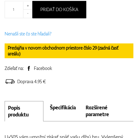
+
PRIDAŤ DO KOŠÍKA
-
Nenašli ste čo ste hľadali?
Predajňa v novom obchodnom priestore číslo 29 (zadná časť
areálu)
Zdieľať na:
Facebook
Doprava 4.95 €
Špecifikácia
Rozširené
Popis
parametre
produktu
U•505 vám umožní získať späť vašu dlhú hru. Vylepšený