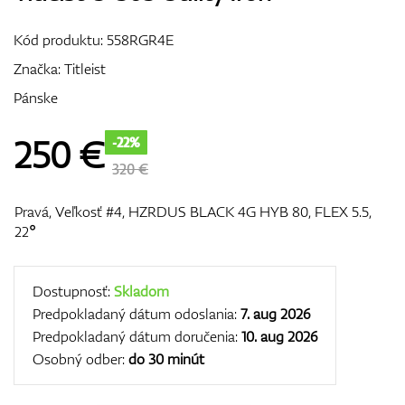
Vozíky
Kód produktu:
558RGR4E
Značka:
Titleist
Pánske
GPS/Zameriavače
250
€
-22%
320 €
Príslušenstvo
Pravá, Veľkosť #4, HZRDUS BLACK 4G HYB 80, FLEX 5.5,
22°
Darčekové poukážky
Dostupnosť:
Skladom
Predpokladaný dátum odoslania:
7. aug 2026
Predpokladaný dátum doručenia:
10. aug 2026
Osobný odber:
do 30 minút