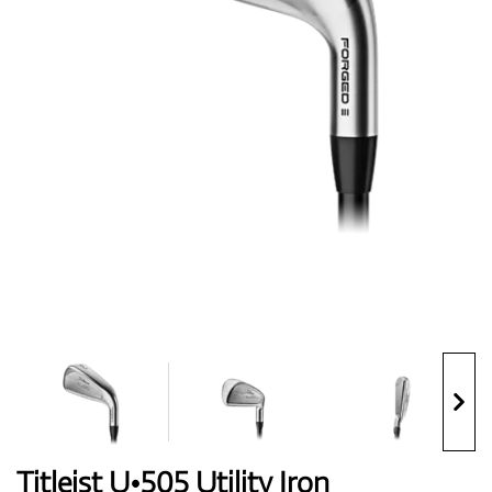
Topánky
Rukavice
Loptičky
Bagy
Titleist U•505 Utility Iron