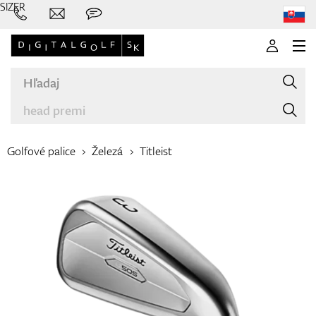
SIZER
Golfové palice
Železá
Titleist
Značky
Palice
Oblečenie