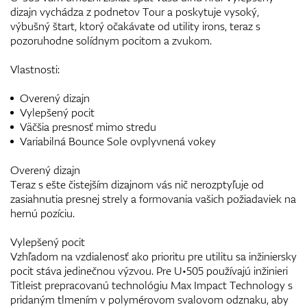
dizajn vychádza z podnetov Tour a poskytuje vysoký,
výbušný štart, ktorý očakávate od utility irons, teraz s
pozoruhodne solídnym pocitom a zvukom.
Vlastnosti:
Overený dizajn
Vylepšený pocit
Väčšia presnosť mimo stredu
Variabilná Bounce Sole ovplyvnená vokey
Overený dizajn
Teraz s ešte čistejším dizajnom vás nič nerozptyľuje od
zasiahnutia presnej strely a formovania vašich požiadaviek na
hernú pozíciu.
Vylepšený pocit
Vzhľadom na vzdialenosť ako prioritu pre utilitu sa inžiniersky
pocit stáva jedinečnou výzvou. Pre U•505 používajú inžinieri
Titleist prepracovanú technológiu Max Impact Technology s
pridaným tlmením v polymérovom svalovom odznaku, aby