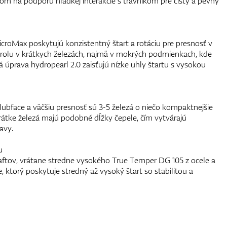
m na podporu hladkej interakcie s trávnikom pre čistý a pevný
croMax poskytujú konzistentný štart a rotáciu pre presnosť v
trolu v krátkych železách, najmä v mokrých podmienkach, kde
úprava hydropearl 2.0 zaisťujú nízke uhly štartu s vysokou
ubface a väčšiu presnosť sú 3-5 železá o niečo kompaktnejšie
 krátke železá majú podobné dĺžky čepele, čím vytvárajú
avy.
u
haftov, vrátane stredne vysokého True Temper DG 105 z ocele a
 ktorý poskytuje stredný až vysoký štart so stabilitou a