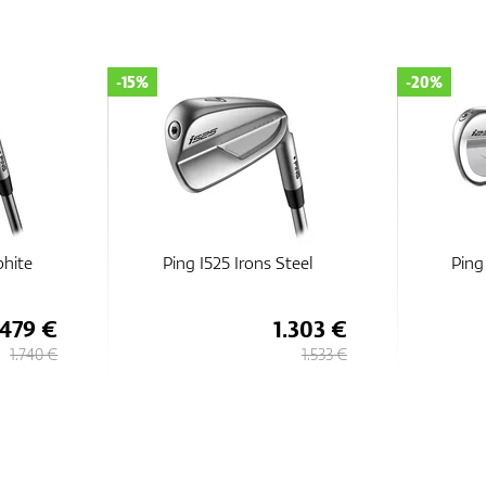
-15%
-20%
phite
Ping I525 Irons Steel
Ping
.479 €
1.303 €
1.740 €
1.533 €