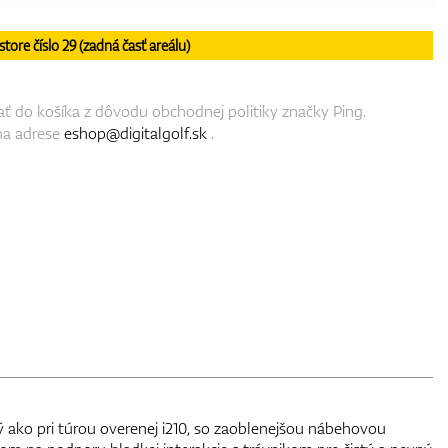
re číslo 29 (zadná časť areálu)
ať do košíka z dôvodu obchodnej politiky značky Ping.
na adrese
eshop@digitalgolf.sk
.
 ako pri túrou overenej i210, so zaoblenejšou nábehovou