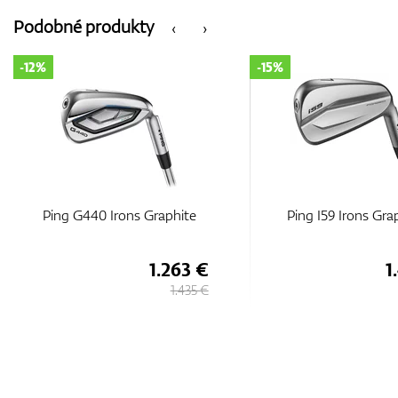
Podobné produkty
‹
›
-12%
-15%
Ping G440 Irons Graphite
Ping I59 Irons Gra
1.263 €
1
1.435 €