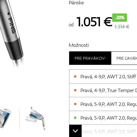
Pánske
1.051
€
-20%
od
1.314 €
Možnosti
PRE PRAVÁKOV:
PRE ĽAVÁ
Pravá, 4-9,P, AWT 2.0, Stiff
Pravá, 4-9,P, True Temper 
Pravá, 5-9,P, AWT 2.0, Regu
Pravá, 5-9,P, AWT 2.0, Regu
Pravá, 5-9,P, AWT 2.0, Stiff