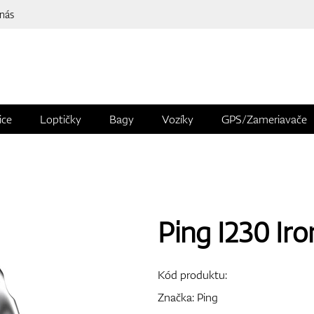
 nás
ice
Loptičky
Bagy
Vozíky
GPS/Zameriavače
Ping I230 Iro
Kód produktu:
Značka:
Ping