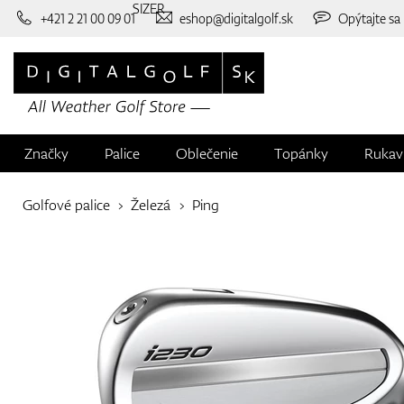
SIZER
+421 2 21 00 09 01
eshop@digitalgolf.sk
Opýtajte sa
Značky
Palice
Oblečenie
Topánky
Rukav
Golfové palice
Železá
Ping