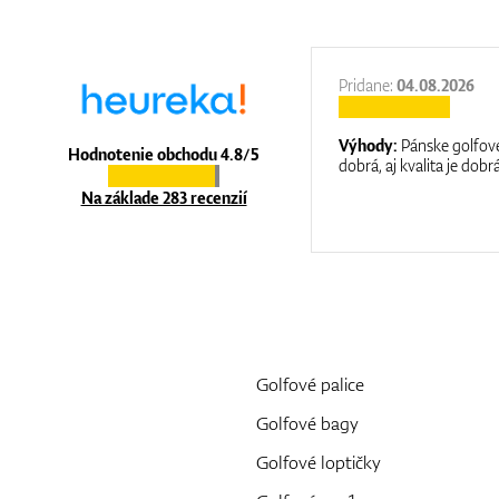
27.11.2025
Pridane:
04.08.2026
:
It is a great shop where they help you
Výhody:
Pánske golfové
Hodnotenie obchodu 4.8/5
at care.
dobrá, aj kvalita je dobrá
Na základe 283 recenzií
Golfové palice
Golfové bagy
Golfové loptičky