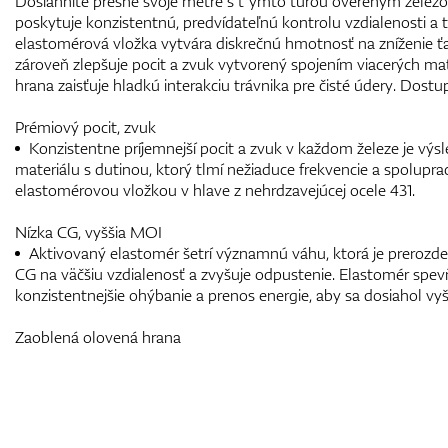
Dosiahnite presne svoje metre s t´ýmto túrou overeným železo
poskytuje konzistentnú, predvídateľnú kontrolu vzdialenosti a 
elastomérová vložka vytvára diskrečnú hmotnosť na zníženie ťa
zároveň zlepšuje pocit a zvuk vytvorený spojením viacerých mat
hrana zaisťuje hladkú interakciu trávnika pre čisté údery. Dost
Prémiový pocit, zvuk
Konzistentne príjemnejší pocit a zvuk v každom železe je vý
materiálu s dutinou, ktorý tlmí nežiaduce frekvencie a spolupr
elastomérovou vložkou v hlave z nehrdzavejúcej ocele 431.
Nízka CG, vyššia MOI
Aktivovaný elastomér šetrí významnú váhu, ktorá je prerozde
CG na väčšiu vzdialenosť a zvyšuje odpustenie. Elastomér spevň
konzistentnejšie ohýbanie a prenos energie, aby sa dosiahol vyšší 
Zaoblená olovená hrana