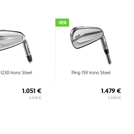
-15%
 I230 Irons Steel
Ping I59 Irons Steel
1.051 €
1.479 €
1.314 €
1.740 €