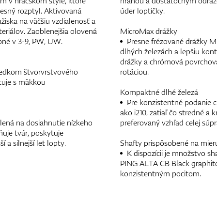
m v hráčskom štýle, ktoré
hranou a dostatočným odrazo
tesný rozptyl. Aktivovaná
úder loptičky.
žiska na väčšiu vzdialenosť a
eriálov. Zaoblenejšia olovená
MicroMax drážky
upné v 3-9, PW, UW.
Presne frézované drážky Mi
dlhých železách a lepšiu kon
drážky a chrómová povrchová 
sledkom štvorvrstvového
rotáciou.
acuje s mäkkou
Kompaktné dlhé železá
Pre konzistentné podanie cl
ako i210, zatiaľ čo stredné a
lená na dosiahnutie nízkeho
preferovaný vzhľad celej súpr
uje tvár, poskytuje
a silnejší let lopty.
Shafty prispôsobené na mier
K dispozícii je množstvo s
PING ALTA CB Black graphite,
konzistentným pocitom.