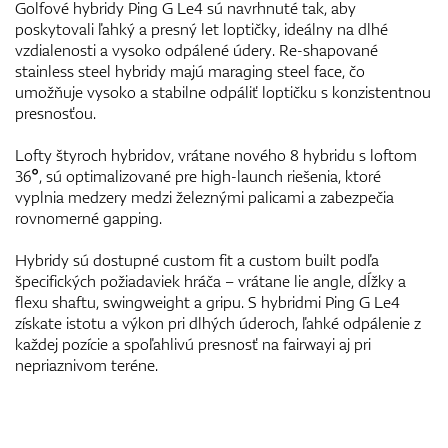
Golfové hybridy Ping G Le4 sú navrhnuté tak, aby
poskytovali ľahký a presný let loptičky, ideálny na dlhé
vzdialenosti a vysoko odpálené údery. Re-shapované
stainless steel hybridy majú maraging steel face, čo
umožňuje vysoko a stabilne odpáliť loptičku s konzistentnou
presnosťou.
Lofty štyroch hybridov, vrátane nového 8 hybridu s loftom
36°, sú optimalizované pre high-launch riešenia, ktoré
vyplnia medzery medzi železnými palicami a zabezpečia
rovnomerné gapping.
Hybridy sú dostupné custom fit a custom built podľa
špecifických požiadaviek hráča – vrátane lie angle, dĺžky a
flexu shaftu, swingweight a gripu. S hybridmi Ping G Le4
získate istotu a výkon pri dlhých úderoch, ľahké odpálenie z
každej pozície a spoľahlivú presnosť na fairwayi aj pri
nepriaznivom teréne.