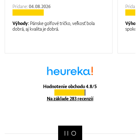
Pridane:
04.08.2026
Pridane
Výhody:
Pánske golfové tričko, veľkosť bola
Výhod
dobrá, aj kvalita je dobrá.
spokojn
Hodnotenie obchodu 4.8/5
Na základe 283 recenzií