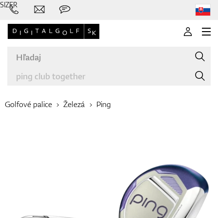
SIZER
Golfové palice
Železá
Ping
Značky
Palice
Oblečenie