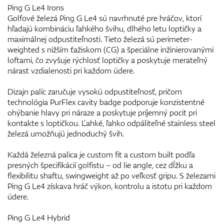
Ping G Le4 Irons
Golfové železá Ping G Le4 sú navrhnuté pre hráčov, ktorí
hľadajú kombináciu ľahkého švihu, dlhého letu loptičky a
maximálnej odpustiteľnosti. Tieto železá sú perimeter-
weighted s nižším ťažiskom (CG) a špeciálne inžinierovanými
loftami, čo zvyšuje rýchlosť loptičky a poskytuje merateľný
nárast vzdialenosti pri každom údere.
Dizajn palíc zaručuje vysokú odpustiteľnosť, pričom
technológia PurFlex cavity badge podporuje konzistentné
ohýbanie hlavy pri náraze a poskytuje príjemný pocit pri
kontakte s loptičkou. Ľahké, ľahko odpáliteľné stainless steel
železá umožňujú jednoduchý švih.
Každá železná palica je custom fit a custom built podľa
presných špecifikácií golfistu – od lie angle, cez dĺžku a
flexibilitu shaftu, swingweight až po veľkosť gripu. S železami
Ping G Le4 získava hráč výkon, kontrolu a istotu pri každom
údere.
Ping G Le4 Hybrid