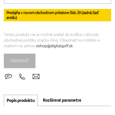
Predajňa v novom obchodnom priestore číslo 29 (zadná časť
areálu)
Tento produkt nie je možné pridať do košíka z dôvodu
obchodnej politiky značky Ping. Objednať ho môžete e-
mailom na adrese
eshop@digitalgolf.sk
.
OBJEDNAŤ
Rozširené parametre
Popis produktu