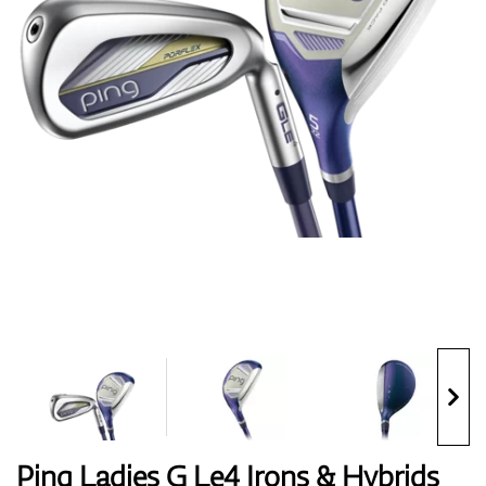
Topánky
Rukavice
Loptičky
Bagy
Ping Ladies G Le4 Irons & Hybrids