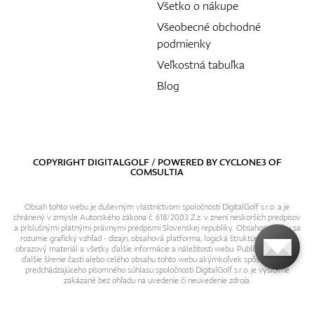
Všetko o nákupe
Všeobecné obchodné
podmienky
Veľkostná tabuľka
Blog
COPYRIGHT DIGITALGOLF / POWERED BY
CYCLONE3
OF
COMSULTIA
Obsah tohto webu je duševným vlastníctvom spoločnosti DigitalGolf s.r.o. a je
chránený v zmysle Autorského zákona č. 618/2003 Z.z. v znení neskorších predpisov
a príslušnými platnými právnymi predpismi Slovenskej republiky. Obsahom webu sa
rozumie grafický vzhľad - dizajn, obsahová platforma, logická štruktúra, textový i
obrazový materiál a všetky ďalšie informácie a náležitosti webu. Publikovanie resp.
ďalšie šírenie časti alebo celého obsahu tohto webu akýmkoľvek spôsobom bez
predchádzajúceho písomného súhlasu spoločnosti DigitalGolf s.r.o. je výslovne
zakázané bez ohľadu na uvedenie či neuvedenie zdroja.