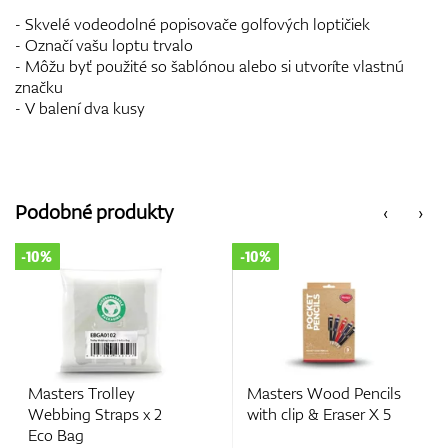
- Skvelé vodeodolné popisovače golfových loptičiek
- Označí vašu loptu trvalo
- Môžu byť použité so šablónou alebo si utvoríte vlastnú
značku
- V balení dva kusy
Podobné produkty
‹
›
-10%
-10%
Masters Trolley
Masters Wood Pencils
Webbing Straps x 2
with clip & Eraser X 5
Eco Bag