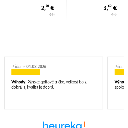
2,
€
3,
€
70
60
3 €
4 €
Pridane:
04.08.2026
Pridane
Výhody:
Pánske golfové tričko, veľkosť bola
Výhod
dobrá, aj kvalita je dobrá.
spokojn