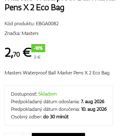
Pens X 2 Eco Bag
Vozíky
Kód produktu:
EBGA0082
Značka:
Masters
GPS/Zameriavače
2
,
€
-10%
70
3 €
Príslušenstvo
Masters Waterproof Ball Marker Pens X 2 Eco Bag
Darčekové poukážky
Dostupnosť:
Skladom
Predpokladaný dátum odoslania:
7. aug 2026
Predpokladaný dátum doručenia:
10. aug 2026
Osobný odber:
do 30 minút