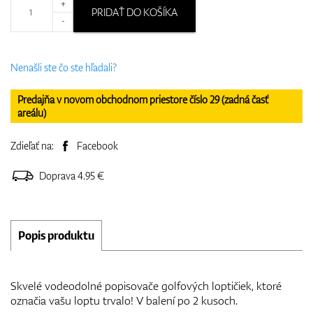
+
PRIDAŤ DO KOŠÍKA
-
Nenašli ste čo ste hľadali?
Predajňa v novom obchodnom priestore číslo 29 (zadná časť
areálu)
Zdieľať na:
Facebook
Doprava 4.95 €
Popis produktu
Skvelé vodeodolné popisovače golfových loptičiek, ktoré
označia vašu loptu trvalo! V balení po 2 kusoch.