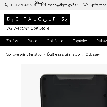
SIZER
+421 2 21 00 09 01
eshop@digitalgolf.sk
Opýtajte sa
Značky
Palice
Oblečenie
Topánky
Rukav
Golfové príslušenstvo
Ďalšie príslušenstvo
Odyssey