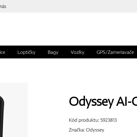
 nás
ice
Loptičky
Bagy
Vozíky
GPS/Zameriavače
Odyssey AI-
Kód produktu:
5923813
Značka:
Odyssey