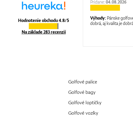
27.11.2025
Pridane:
04.08.2026
:
It is a great shop where they help you
Výhody:
Pánske golfové
Hodnotenie obchodu 4.8/5
at care.
dobrá, aj kvalita je dobrá
Na základe 283 recenzií
Golfové palice
Golfové bagy
Golfové loptičky
Golfové vozíky