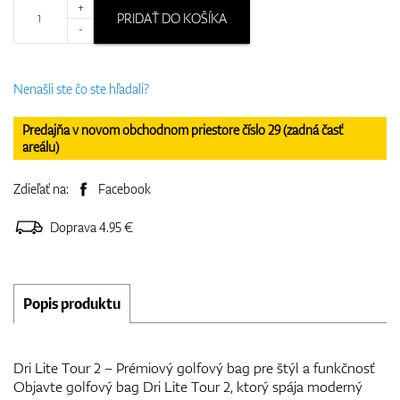
+
PRIDAŤ DO KOŠÍKA
-
Nenašli ste čo ste hľadali?
Predajňa v novom obchodnom priestore číslo 29 (zadná časť
areálu)
Zdieľať na:
Facebook
Doprava 4.95 €
Popis produktu
Dri Lite Tour 2 – Prémiový golfový bag pre štýl a funkčnosť
Objavte golfový bag Dri Lite Tour 2, ktorý spája moderný