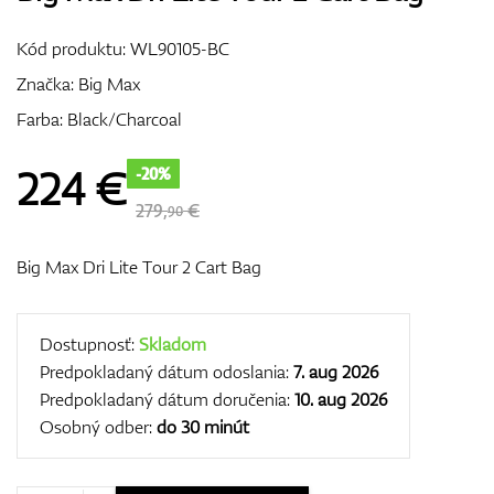
Vozíky
Kód produktu:
WL90105-BC
Značka:
Big Max
Farba: Black/Charcoal
GPS/Zameriavače
224
€
-20%
279,
€
90
Príslušenstvo
Big Max Dri Lite Tour 2 Cart Bag
Darčekové poukážky
Dostupnosť:
Skladom
Predpokladaný dátum odoslania:
7. aug 2026
Predpokladaný dátum doručenia:
10. aug 2026
Osobný odber:
do 30 minút