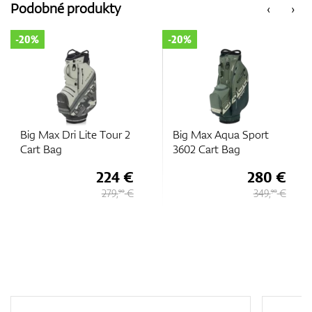
Podobné produkty
‹
›
-20%
-25%
Big Max Aqua Sport
Big Max Aqua Sport 4
3602 Cart Bag
Cart Bag
280 €
247 €
349,
€
329,
€
90
90