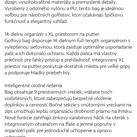
dizajn, vysokokvalitné materiály a premyslené detaily.
Vyrobený z odolného nylónu a PU, tento bag je ideálnou
voľbou pre náročných golfistov, ktorí očakávajú špičkovú
funkčnosť a elegantný vzhľad.
14-dielny organizér s XL priestorom na putter
Golfový bag disponuje 14-dielnym full-length organizérom s
vylepšenou sieťovinou, ktorá zaisťuje optimálne usporiadanie
palíc a ich dokonalú ochranu. Každá palica má vlastný
priečinok pre ľahký prístup a prehľadnosť. Integrovaný XL
priestor na putter poskytuje dostatok miesta pre veľké gripy
a podporuje hladký priebeh hry.
Inteligentné úložné riešenia
Bag obsahuje 9 priestranných vreciek, vrátane troch
vodotesných, ktoré zabezpečujú bezpečné uloženie
doplnkov a cenností. Bočné sekcie s vnútornými vreckami na
zips umožňujú lepšiu organizáciu drobností priamo na ihrisku.
Nové funkcie zahŕňajú zinkový karabínový háčik na uterák s
integrovaným otváračom na fľaše a jemné popruhy v
organizéri palíc pre jednoduché uchopenie a úpravu
vybavenia.