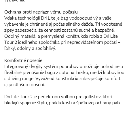
Ochrana proti nepriaznivému počasiu
Vďaka technológii Dri Lite je bag vodoodpudivý a vaše
vybavenie je chránené aj počas silného dažďa. Tri vodotesné
zipsy zabezpečia, že cennosti zostanú suché a bezpečné.
Odolný materiál a premyslená konštrukcia robia z Dri Lite
Tour 2 ideálneho spoločníka pri nepredvídateľnom počasí –
ľahký, odolný a spoľahlivý.
Komfortné nosenie
Integrovaný dvojitý systém popruhov umožňuje pohodlné a
flexibilné prenášanie baga z auta na ihrisko, medzi klubovňou
a driving range. Vyvážená konštrukcia zabezpečuje komfort
aj pri dlhšom nosení.
Dri Lite Tour 2 je perfektnou voľbou pre golfistov, ktorí
hľadajú spojenie štýlu, praktickosti a špičkovej ochrany palíc.