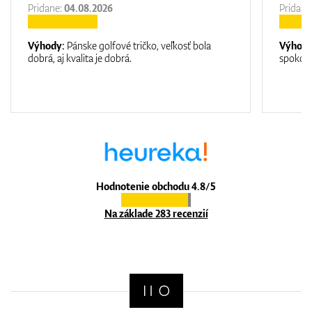
Pridane:
04.08.2026
Pridane
Výhody:
Pánske golfové tričko, veľkosť bola
Výhod
dobrá, aj kvalita je dobrá.
spokojn
Hodnotenie obchodu 4.8/5
Na základe 283 recenzií