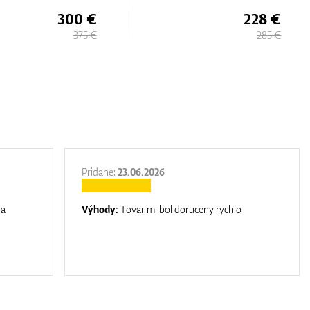
228 €
300 €
285 €
375 €
Pridane:
23.06.2026
na
Výhody:
Tovar mi bol doruceny rychlo