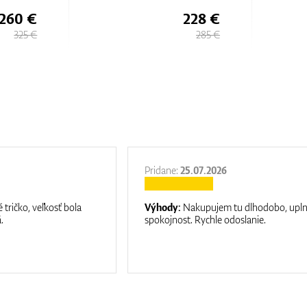
228 €
300 €
285 €
375 €
Pridane:
25.07.2026
 tričko, veľkosť bola
Výhody:
Nakupujem tu dlhodobo, upl
.
spokojnost. Rychle odoslanie.