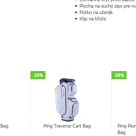
Plocha na suchý zips pre ru
Pútko na uterák
Klip na kľúče
-20%
-20%
t Bag
Ping Pioneer Monsoon Cart
Ping 
Bag