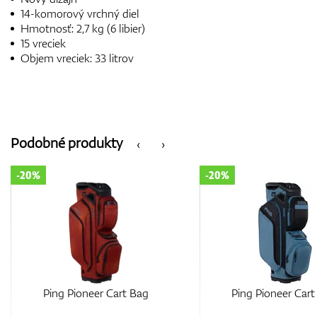
14-komorový vrchný diel
Hmotnosť: 2,7 kg (6 libier)
15 vreciek
Objem vreciek: 33 litrov
Podobné produkty
‹
›
-20%
-20%
Ping Pioneer Cart Bag
Ping Traverse Car