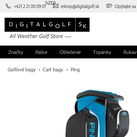
SIZER
+421 2 21 00 09 01
eshop@digitalgolf.sk
Opýtajte sa
Značky
Palice
Oblečenie
Topánky
Rukav
Golfové bagy
Cart bagy
Ping