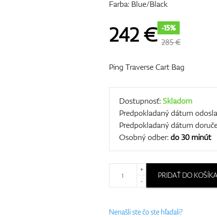
Farba: Blue/Black
242
€
-15%
285 €
Ping Traverse Cart Bag
Dostupnosť:
Skladom
Predpokladaný dátum odosla
Predpokladaný dátum doruče
Osobný odber:
do 30 minút
+
PRIDAŤ DO KOŠÍK
-
Nenašli ste čo ste hľadali?