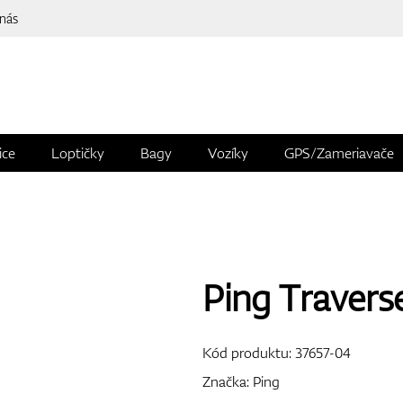
 nás
ice
Loptičky
Bagy
Vozíky
GPS/Zameriavače
Ping Travers
Kód produktu:
37657-04
Značka:
Ping