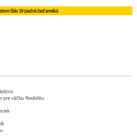
re číslo 29 (zadná časť areálu)
eličmi
pre väčšiu flexibilitu
eciek
ík
tu