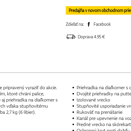
Predajňa v novom obchodnom priesto
Zdieľať na:
Facebook
Doprava 4.95 €
 pripravený vyraziť do akcie.
Priehradka na diaľkomer s d
, ktoré chráni palice,
Dvojité priehradky na putter 
 aj priehradka na diaľkomer s
Izolované vrecko
pných vďaka stupňovitému
Stupňovité usporiadanie vr
 2,7 kg (6 libier).
Rukoväť na prenášanie
Kanál pre upevnenie na voz
Predné vrecko na skórekar
Ochranný kryt proti dažďu