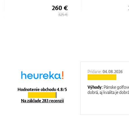
260 €
325 €
27.11.2025
Pridane:
04.08.2026
:
It is a great shop where they help you
Výhody:
Pánske golfové
Hodnotenie obchodu 4.8/5
at care.
dobrá, aj kvalita je dobrá
Na základe 283 recenzií