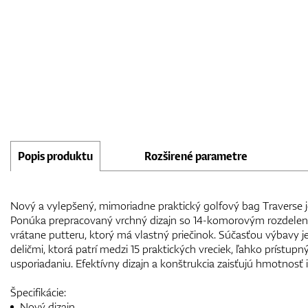
Popis produktu
Rozširené parametre
Nový a vylepšený, mimoriadne praktický golfový bag Traverse je
Ponúka prepracovaný vrchný dizajn so 14-komorovým rozdelením
vrátane putteru, ktorý má vlastný priečinok. Súčasťou výbavy je
deličmi, ktorá patrí medzi 15 praktických vreciek, ľahko prístu
usporiadaniu. Efektívny dizajn a konštrukcia zaisťujú hmotnosť iba
Špecifikácie:
Nový dizajn