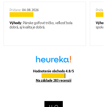
Pridane:
04.08.2026
Pridane
Výhody:
Pánske golfové tričko, veľkosť bola
Výhod
dobrá, aj kvalita je dobrá.
spokojn
Hodnotenie obchodu 4.8/5
Na základe 283 recenzií