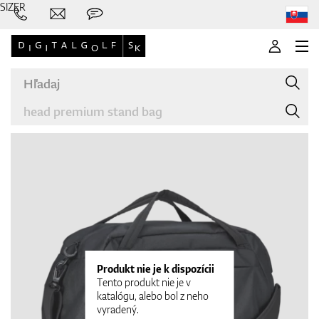
SIZER
Značky
Palice
Produkt nie je k dispozícii
Tento produkt nie je v
katalógu, alebo bol z neho
vyradený.
Oblečenie