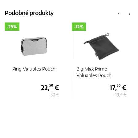
Vozíky
Podobné produkty
‹
›
-25%
-12%
GPS/Zameriavače
Príslušenstvo
Ping Valubles Pouch
Big Max Prime
Valuables Pouch
22,
€
17,
€
50
50
Darčekové poukážky
30 €
19,
€
90