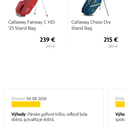
Callaway Fairway C HD
Callaway Chase Dry
'25 Stand Bag
Stand Bag
239 €
215 €
299 €
269 €
Pridane:
04.08.2026
Pridane
Výhody:
Pánske golfové tričko, veľkosť bola
Výhod
dobrá, aj kvalita je dobrá.
spokojn