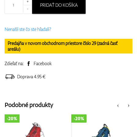
+
PRIDAŤ DO KOŠÍKA
-
Nenašli ste čo ste hľadali?
Predajňa v novom obchodnom priestore číslo 29 (zadná časť
areálu)
Zdieľať na:
Facebook
Doprava 4.95 €
Podobné produkty
‹
›
-20%
-20%