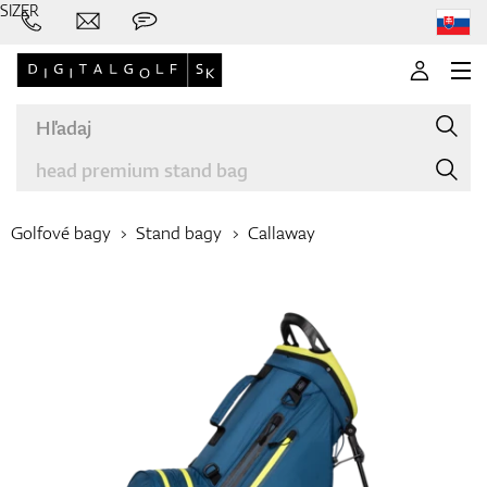
SIZER
Golfové bagy
Stand bagy
Callaway
Značky
Palice
Oblečenie