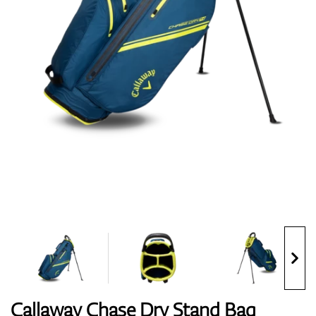
Topánky
Rukavice
Loptičky
Bagy
Callaway Chase Dry Stand Bag