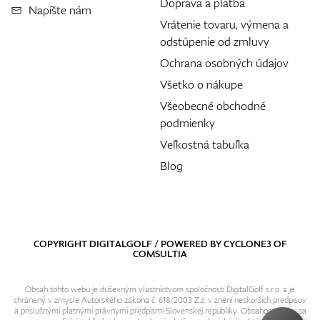
Doprava a platba
Napíšte nám
Vrátenie tovaru, výmena a
odstúpenie od zmluvy
Ochrana osobných údajov
Všetko o nákupe
Všeobecné obchodné
podmienky
Veľkostná tabuľka
Blog
COPYRIGHT DIGITALGOLF / POWERED BY
CYCLONE3
OF
COMSULTIA
Obsah tohto webu je duševným vlastníctvom spoločnosti DigitalGolf s.r.o. a je
chránený v zmysle Autorského zákona č. 618/2003 Z.z. v znení neskorších predpisov
a príslušnými platnými právnymi predpismi Slovenskej republiky. Obsahom webu sa