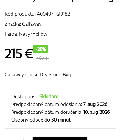
Vozíky
Kód produktu:
A00497_Q0182
Značka:
Callaway
Farba: Navy/Yellow
GPS/Zameriavače
215
€
-20%
269 €
Príslušenstvo
Callaway Chase Dry Stand Bag
Darčekové poukážky
Dostupnosť:
Skladom
Predpokladaný dátum odoslania:
7. aug 2026
Predpokladaný dátum doručenia:
10. aug 2026
Osobný odber:
do 30 minút