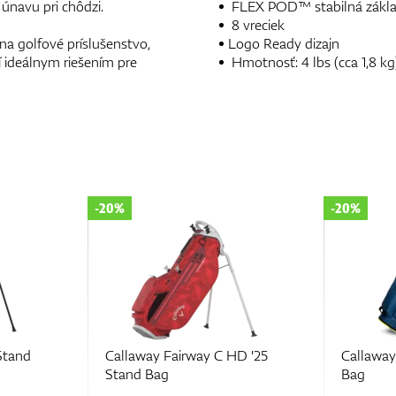
únavu pri chôdzi.
FLEX POD™ stabilná zákl
8 vreciek
na golfové príslušenstvo,
Logo Ready dizajn
í ideálnym riešením pre
Hmotnosť: 4 lbs (cca 1,8 kg
-20%
-20%
Stand
Callaway Fairway C HD '25
Callaway
Stand Bag
Bag