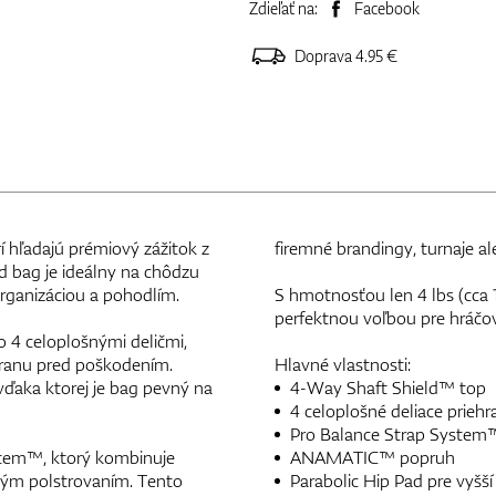
Zdieľať na:
Facebook
Doprava 4.95 €
í hľadajú prémiový zážitok z
firemné brandingy, turnaje al
d bag je ideálny na chôdzu
rganizáciou a pohodlím.
S hmotnosťou len 4 lbs (cca 1,
perfektnou voľbou pre hráčov
4 celoplošnými deličmi,
chranu pred poškodením.
Hlavné vlastnosti:
vďaka ktorej je bag pevný na
4-Way Shaft Shield™ top
4 celoplošné deliace priehr
Pro Balance Strap System
stem™, ktorý kombinuje
ANAMATIC™ popruh
ým polstrovaním. Tento
Parabolic Hip Pad pre vyšš