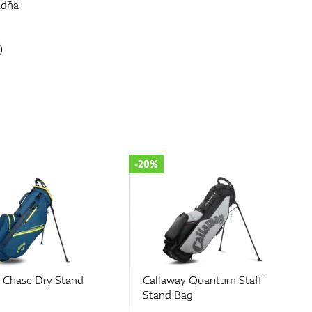
adňa
)
-20%
 Chase Dry Stand
Callaway Quantum Staff
Stand Bag