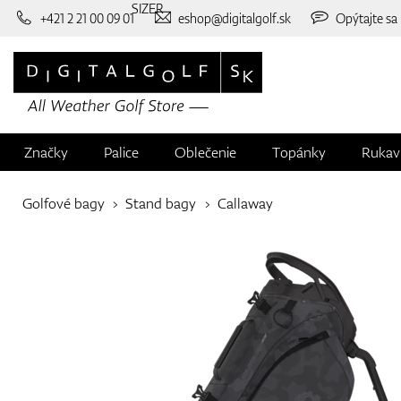
SIZER
+421 2 21 00 09 01
eshop@digitalgolf.sk
Opýtajte sa
Značky
Palice
Oblečenie
Topánky
Rukav
Golfové bagy
Stand bagy
Callaway