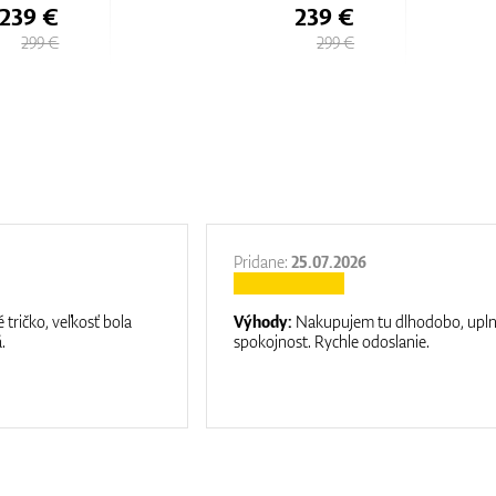
239 €
239 €
299 €
299 €
Pridane:
25.07.2026
 tričko, veľkosť bola
Výhody:
Nakupujem tu dlhodobo, upl
.
spokojnost. Rychle odoslanie.