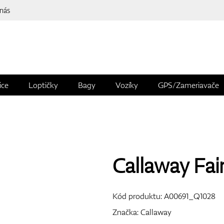
 nás
ice
Loptičky
Bagy
Vozíky
GPS/Zameriavače
Callaway Fai
Kód produktu:
A00691_Q1028
Značka:
Callaway