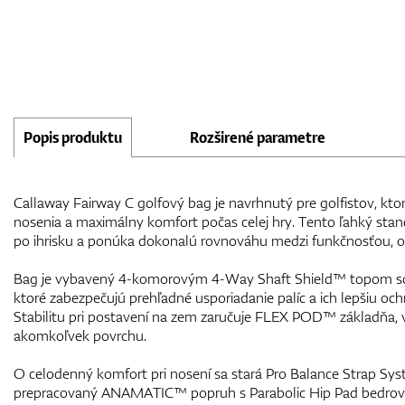
Popis produktu
Rozširené parametre
Callaway Fairway C golfový bag je navrhnutý pre golfistov, ktor
nosenia a maximálny komfort počas celej hry. Tento ľahký stan
po ihrisku a ponúka dokonalú rovnováhu medzi funkčnosťou, o
Bag je vybavený 4-komorovým 4-Way Shaft Shield™ topom so 
ktoré zabezpečujú prehľadné usporiadanie palíc a ich lepšiu o
Stabilitu pri postavení na zem zaručuje FLEX POD™ základňa, 
akomkoľvek povrchu.
O celodenný komfort pri nosení sa stará Pro Balance Strap Sy
prepracovaný ANAMATIC™ popruh s Parabolic Hip Pad bedrov