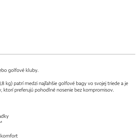
ebo golfové kluby.
8 kg) patrí medzi najľahšie golfové bagy vo svojej triede a je
, ktorí preferujú pohodlné nosenie bez kompromisov.
adky
™
í komfort