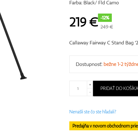
Farba: Black/ Fld Camo
219
€
-12%
249 €
Callaway Fairway C Stand Bag '
Dostupnosť:
bežne 1-2 týždn
+
PRIDAŤ DO KOŠÍK
-
Nenašli ste čo ste hľadali?
Predajňa v novom obchodnom priesto