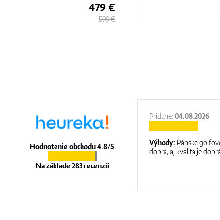
479 €
599 €
27.11.2025
Pridane:
04.08.2026
:
It is a great shop where they help you
Výhody:
Pánske golfové
Hodnotenie obchodu 4.8/5
at care.
dobrá, aj kvalita je dobrá
Na základe 283 recenzií