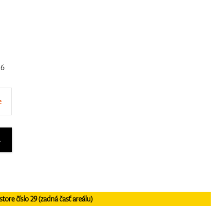
26
e
A
re číslo 29 (zadná časť areálu)