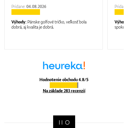
Pridane:
04.08.2026
Pridane
Výhody:
Pánske golfové tričko, veľkosť bola
Výhod
dobrá, aj kvalita je dobrá.
spokojn
Hodnotenie obchodu 4.8/5
Na základe 283 recenzií