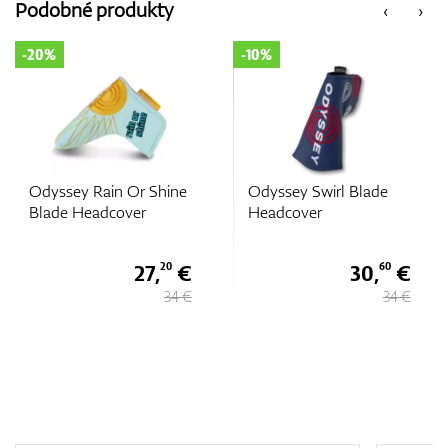
Podobné produkty
‹
›
Vozíky
-20%
-10%
GPS/Zameriavače
Odyssey Rain Or Shine
Odyssey Swirl Blade
Príslušenstvo
Blade Headcover
Headcover
27,
€
30,
€
20
60
34 €
34 €
Darčekové poukážky