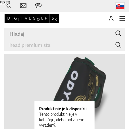
SIZER
Značky
Palice
Produkt nie je k dispozícii
Tento produkt nie je v
katalógu, alebo bol z neho
vyradený.
Oblečenie