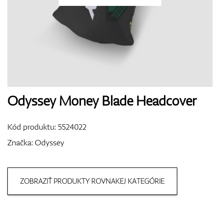
Topánky
Rukavice
Odyssey Money Blade Headcover
Kód produktu:
5524022
Loptičky
Značka:
Odyssey
ZOBRAZIŤ PRODUKTY ROVNAKEJ KATEGÓRIE
Bagy