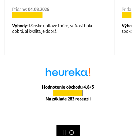
Pridane:
04.08.2026
Pridane
Výhody:
Pánske golfové tričko, veľkosť bola
Výhod
dobrá, aj kvalita je dobrá.
spokojn
Hodnotenie obchodu 4.8/5
Na základe 283 recenzií