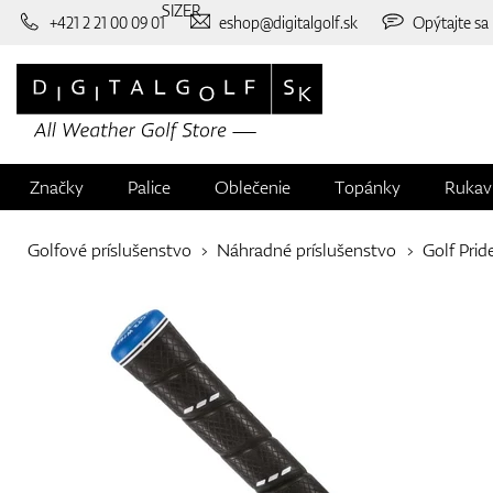
SIZER
+421 2 21 00 09 01
eshop@digitalgolf.sk
Opýtajte sa
Značky
Palice
Oblečenie
Topánky
Rukav
Golfové príslušenstvo
Náhradné príslušenstvo
Golf Prid