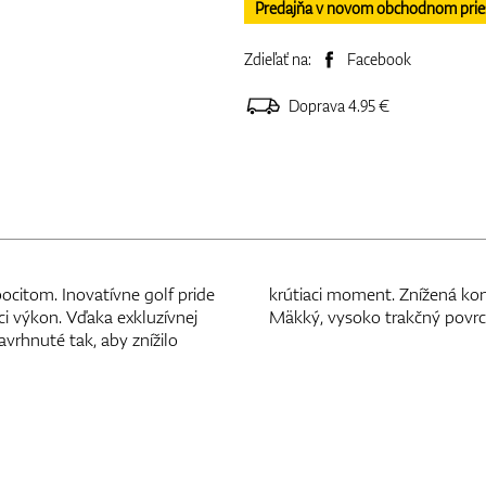
Predajňa v novom obchodnom priesto
Zdieľať na:
Facebook
Doprava 4.95 €
itom. Inovatívne golf pride
ovnakým tlakom každej ruky.
ci výkon. Vďaka exkluzívnej
Mäkký, vysoko trakčný povrc
avrhnuté tak, aby znížilo