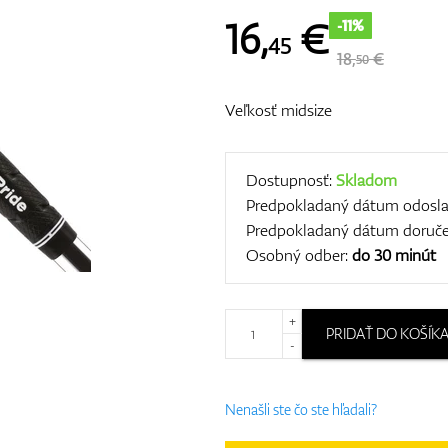
16
,
€
-11%
45
18,
€
50
Veľkosť midsize
Dostupnosť:
Skladom
Predpokladaný dátum odosla
Predpokladaný dátum doruče
Osobný odber:
do 30 minút
+
PRIDAŤ DO KOŠÍK
-
Nenašli ste čo ste hľadali?