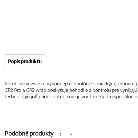
Popis produktu
Kombinácia vysoko výkonnej technológie s mäkkým, jemným poc
krútiaci moment. Znížená konštrukcia umožňuje uchopenie r
CP2 Pro a CP2 wrap poskytuje pohodlie a kontrolu pre vynikajú
technológii golf pride control core je vnútorné jadro špeciálne n
Podobné produkty
‹
›