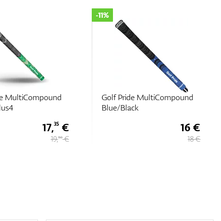
-11%
ide MultiCompound
Golf Pride MultiCompound
ck
Teams Plus4
16 €
17,
€
35
18 €
19,
€
50