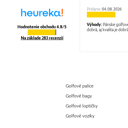
27.11.2025
Pridane:
04.08.2026
:
It is a great shop where they help you
Výhody:
Pánske golfové
Hodnotenie obchodu 4.8/5
at care.
dobrá, aj kvalita je dobrá
Na základe 283 recenzií
Golfové palice
Golfové bagy
Golfové loptičky
Golfové vozíky