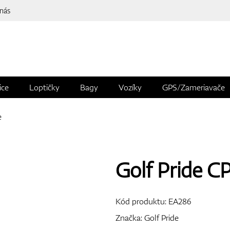
 nás
ice
Loptičky
Bagy
Vozíky
GPS/Zameriavače
e
Golf Pride C
Kód produktu:
EA286
Značka:
Golf Pride