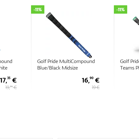
-11%
-11%
mpound
Golf Pride MultiCompound
Golf Pr
Teams Plus4
Blue/Bla
16,
€
17,
€
90
35
19 €
19,
€
50