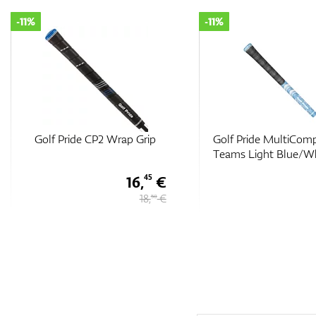
-11%
-11%
Golf Pride MultiCompound
Golf Pride MultiCo
Teams Light Blue/White
Blue/Black Midsize
17,
€
35
19,
€
50