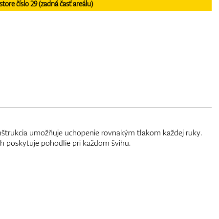
re číslo 29 (zadná časť areálu)
h poskytuje pohodlie pri každom švihu.