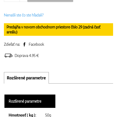
Nenašli ste čo ste hľadali?
Predajňa v novom obchodnom priestore číslo 29 (zadná časť
areálu)
Zdieľať na:
Facebook
Doprava 4.95 €
Rozširené parametre
Rozširené parametre
Hmotnosť ( kg ):
50g