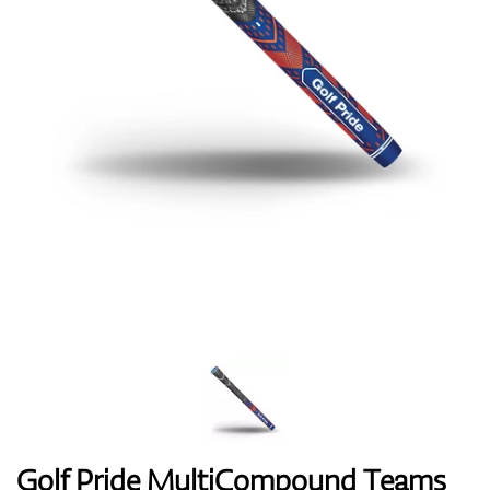
Topánky
Rukavice
Loptičky
Bagy
Golf Pride MultiCompound Teams