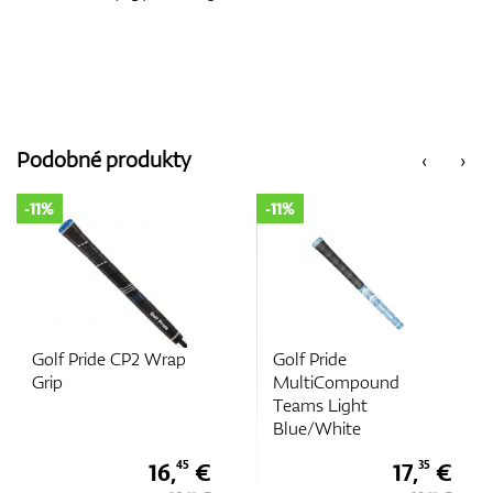
Podobné produkty
‹
›
-11%
-11%
2 Wrap
Golf Pride
Golf Pride
MultiCompound
MultiCompoun
Teams Light
Blue/Black Mid
Blue/White
16,
€
17,
€
45
35