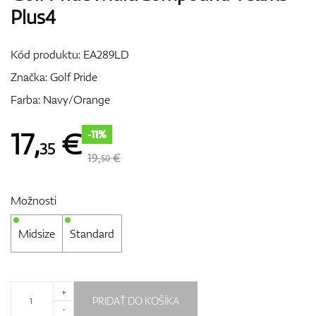
Plus4
Vozíky
Kód produktu:
EA289LD
Značka:
Golf Pride
GPS/Zameriavače
Farba: Navy/Orange
17
,
€
-11%
35
Príslušenstvo
19,
€
50
Možnosti
Darčekové poukážky
Midsize
Standard
+
PRIDAŤ DO KOŠÍKA
-