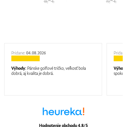
18,
€
19,
€
50
50
Pridane:
04.08.2026
Pridane
Výhody:
Pánske golfové tričko, veľkosť bola
Výhod
dobrá, aj kvalita je dobrá.
spokojn
Hodnotenie obchodu 4.8/5