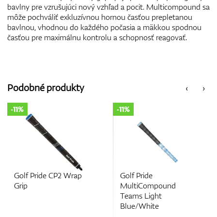
bavlny pre vzrušujúci nový vzhľad a pocit. Multicompound sa
môže pochváliť exkluzívnou hornou časťou prepletanou
bavlnou, vhodnou do každého počasia a mäkkou spodnou
časťou pre maximálnu kontrolu a schopnosť reagovať.
Podobné produkty
‹
›
-11%
-11%
e CP2 Wrap
Golf Pride
Golf Pride
MultiCompound
MultiCom
Teams Light
Blue/Black
Blue/White