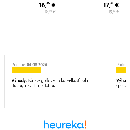
16,
€
17,
€
45
35
18,
€
19,
€
50
50
Pridane:
04.08.2026
Pridane
Výhody:
Pánske golfové tričko, veľkosť bola
Výhod
dobrá, aj kvalita je dobrá.
spokojn