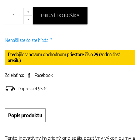
+
PRIDAŤ DO KOŠÍKA
-
Nenašli ste čo ste hľadali?
Predajňa v novom obchodnom priestore číslo 29 (zadná časť
areálu)
Zdieľať na:
Facebook
Doprava 4.95 €
Popis produktu
Tento inovatívny hybridný grip spája pozitívny výkon gumy a