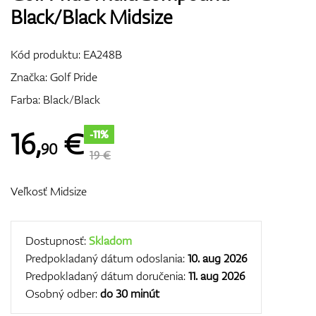
Black/Black Midsize
Vozíky
Kód produktu:
EA248B
Značka:
Golf Pride
GPS/Zameriavače
Farba: Black/Black
16
,
€
-11%
90
Príslušenstvo
19 €
Veľkosť Midsize
Darčekové poukážky
Dostupnosť:
Skladom
Predpokladaný dátum odoslania:
10. aug 2026
Predpokladaný dátum doručenia:
11. aug 2026
Osobný odber:
do 30 minút