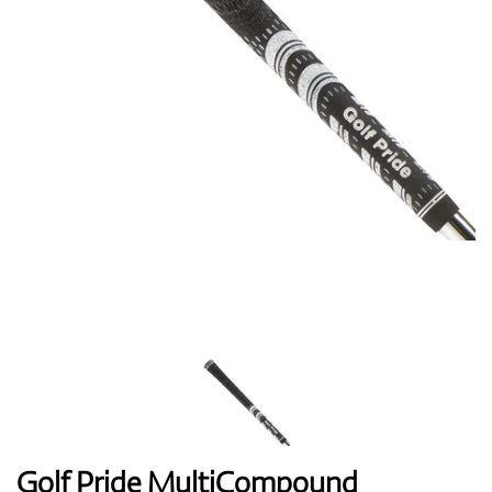
Topánky
Rukavice
Loptičky
Bagy
Golf Pride MultiCompound