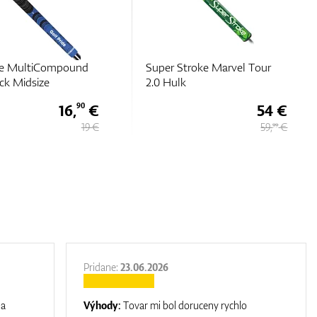
roke Marvel Tour
Golf Pride MultiCompound
Teams Plus4
54 €
17,
€
35
59,
€
19,
€
99
50
Pridane:
23.06.2026
na
Výhody:
Tovar mi bol doruceny rychlo