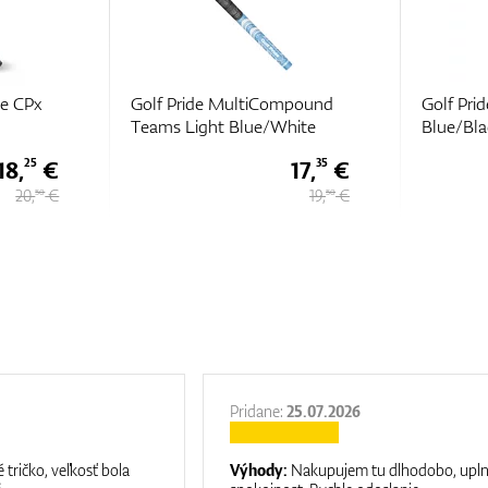
mpound
Golf Pride MultiCompound
Super St
hite
Blue/Black Midsize
2.0 Hulk
17,
€
16,
€
35
90
19,
€
19 €
50
Pridane:
25.07.2026
 tričko, veľkosť bola
Výhody:
Nakupujem tu dlhodobo, upl