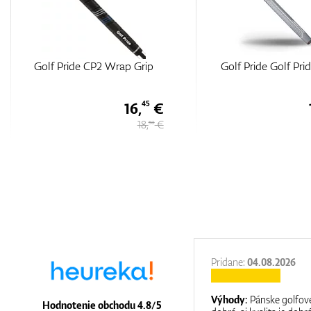
Golf Pride Golf Pride CPx
Golf Pride MultiCo
Teams Light Blue/W
18,
€
25
20,
€
50
27.11.2025
Pridane:
04.08.2026
:
It is a great shop where they help you
Výhody:
Pánske golfové
Hodnotenie obchodu 4.8/5