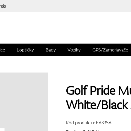
 nás
ice
Loptičky
Bagy
Vozíky
GPS/Zameriavače
Golf Pride 
White/Black
Kód produktu:
EA335A