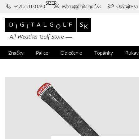
SIZER
+421 2 21 00 09 01
eshop@digitalgolf.sk
Opýtajte sa
Značky
Palice
Oblečenie
Topánky
Rukav