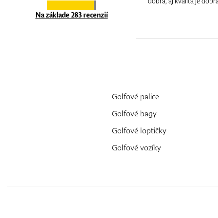
at care.
dobrá, aj kvalita je dobrá
Na základe 283 recenzií
Golfové palice
Golfové bagy
Golfové loptičky
Golfové vozíky