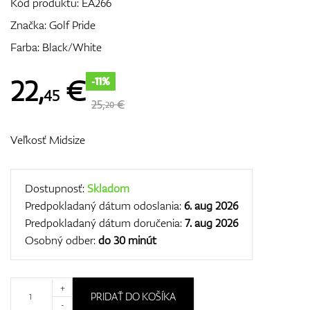
Kód produktu:
EA266
Značka:
Golf Pride
Farba: Black/White
GPS/Zameriavače
22
,
€
-11%
45
25,
€
20
Príslušenstvo
Veľkosť Midsize
Darčekové poukážky
Dostupnosť:
Skladom
Predpokladaný dátum odoslania:
6. aug 2026
Predpokladaný dátum doručenia:
7. aug 2026
Osobný odber:
do 30 minút
+
PRIDAŤ DO KOŠÍKA
-