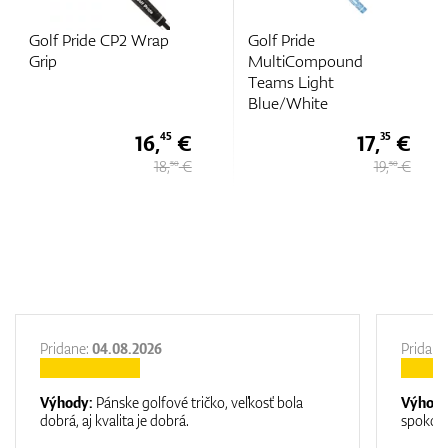
rap
Golf Pride
Golf Pride
MultiCompound
MultiCompound
Teams Light
Blue/Black Midsiz
Blue/White
6,
€
17,
€
16,
45
35
18,
€
19,
€
50
50
Pridane:
04.08.2026
Pridane
Výhody:
Pánske golfové tričko, veľkosť bola
Výhod
dobrá, aj kvalita je dobrá.
spokojn