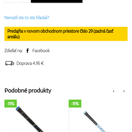
Nenašli ste čo ste hľadali?
Predajňa v novom obchodnom priestore číslo 29 (zadná časť
areálu)
Zdieľať na:
Facebook
Doprava 4.95 €
Podobné produkty
‹
›
-11%
-11%