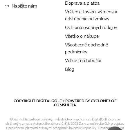
Doprava a platba
Napíšte nám
Vrátenie tovaru, výmena a
odstúpenie od zmluvy
Ochrana osobných údajov
Všetko o nákupe
Všeobecné obchodné
podmienky
Veľkostná tabuľka
Blog
COPYRIGHT DIGITALGOLF / POWERED BY
CYCLONE3
OF
COMSULTIA
Obsah tohto webu je duševným vlastníctvom spoločnosti DigitalGolf s.r.o. a je
chránený v zmysle Autorského zákona č. 618/2003 Z.z. v znení neskorších predpisov
a príslušnými platnými právnymi predpismi Slovenskej republiky. Obsahom webu sa