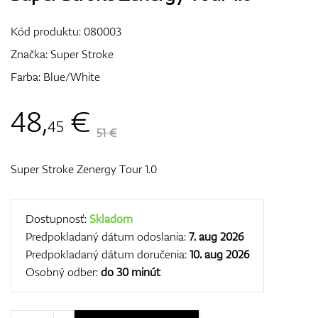
Vozíky
Kód produktu:
080003
Značka:
Super Stroke
Farba: Blue/White
GPS/Zameriavače
48
,
€
45
51 €
Príslušenstvo
Super Stroke Zenergy Tour 1.0
Darčekové poukážky
Dostupnosť:
Skladom
Predpokladaný dátum odoslania:
7. aug 2026
Predpokladaný dátum doručenia:
10. aug 2026
Osobný odber:
do 30 minút