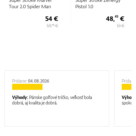
Super Stroke Marvel
Super Stroke Zenergy
Tour 2.0 Spider Man
Pistol 1.0
54 €
48,
€
45
59,
€
51 €
99
Pridane:
04.08.2026
Pridane
Výhody:
Pánske golfové tričko, veľkosť bola
Výhod
dobrá, aj kvalita je dobrá.
spokojn