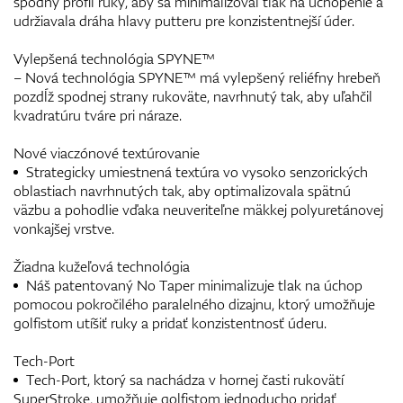
spodný profil ruky, aby sa minimalizoval tlak na uchopenie a
udržiavala dráha hlavy putteru pre konzistentnejší úder.
Vylepšená technológia SPYNE™
– Nová technológia SPYNE™ má vylepšený reliéfny hrebeň
pozdĺž spodnej strany rukoväte, navrhnutý tak, aby uľahčil
kvadratúru tváre pri náraze.
Nové viaczónové textúrovanie
Strategicky umiestnená textúra vo vysoko senzorických
oblastiach navrhnutých tak, aby optimalizovala spätnú
väzbu a pohodlie vďaka neuveriteľne mäkkej polyuretánovej
vonkajšej vrstve.
Žiadna kužeľová technológia
Náš patentovaný No Taper minimalizuje tlak na úchop
pomocou pokročilého paralelného dizajnu, ktorý umožňuje
golfistom utíšiť ruky a pridať konzistentnosť úderu.
Tech-Port
Tech-Port, ktorý sa nachádza v hornej časti rukovätí
SuperStroke, umožňuje golfistom jednoducho pridať