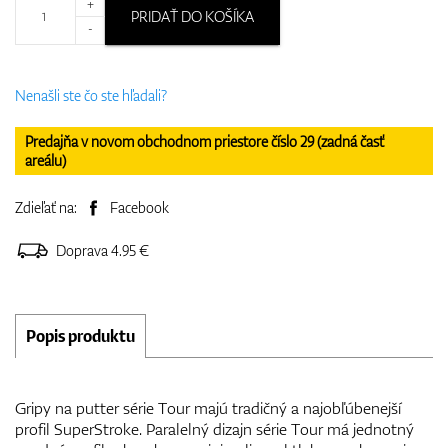
+
PRIDAŤ DO KOŠÍKA
-
Nenašli ste čo ste hľadali?
Predajňa v novom obchodnom priestore číslo 29 (zadná časť
areálu)
Zdieľať na:
Facebook
Doprava 4.95 €
Popis produktu
Gripy na putter série Tour majú tradičný a najobľúbenejší
profil SuperStroke. Paralelný dizajn série Tour má jednotný