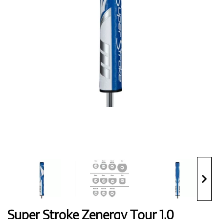
Topánky
Rukavice
Loptičky
Bagy
Super Stroke Zenergy Tour 1.0