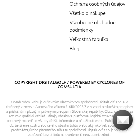
Ochrana osobných údajov
Všetko o nákupe
Všeobecné obchodné
podmienky
Veľkostná tabuľka
Blog
COPYRIGHT DIGITALGOLF / POWERED BY
CYCLONE3
OF
COMSULTIA
Obsah tohto webu je duševným vlastníctvom spoločnosti DigitalGolf s.r.o. a je
chránený v zmysle Autorského zákona č. 618/2003 Z.z. v znení neskorších predpisov
a príslušnými platnými právnymi predpismi Slovenskej republiky. Obsahom webu sa
rozumie grafický vzhľad - dizajn, obsahová platforma, logická štruktúra, textový i
obrazový materiál a všetky ďalšie informácie a náležitosti webu. Publikovanie resp.
ďalšie šírenie časti alebo celého obsahu tohto webu akýmkoľvek spôsobom bez
predchádzajúceho písomného súhlasu spoločnosti DigitalGolf s.r.o. je výslovne
zakázané bez ohľadu na uvedenie či neuvedenie zdroja.