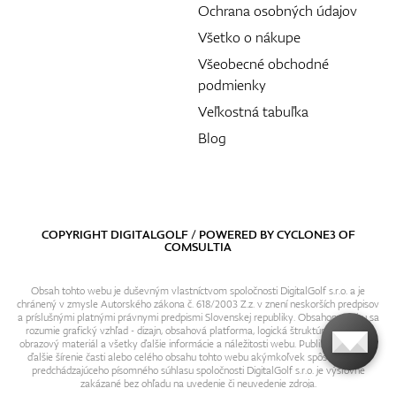
Ochrana osobných údajov
Všetko o nákupe
Všeobecné obchodné
podmienky
Veľkostná tabuľka
Blog
COPYRIGHT DIGITALGOLF / POWERED BY
CYCLONE3
OF
COMSULTIA
Obsah tohto webu je duševným vlastníctvom spoločnosti DigitalGolf s.r.o. a je
chránený v zmysle Autorského zákona č. 618/2003 Z.z. v znení neskorších predpisov
a príslušnými platnými právnymi predpismi Slovenskej republiky. Obsahom webu sa
rozumie grafický vzhľad - dizajn, obsahová platforma, logická štruktúra, textový i
obrazový materiál a všetky ďalšie informácie a náležitosti webu. Publikovanie resp.
ďalšie šírenie časti alebo celého obsahu tohto webu akýmkoľvek spôsobom bez
predchádzajúceho písomného súhlasu spoločnosti DigitalGolf s.r.o. je výslovne
zakázané bez ohľadu na uvedenie či neuvedenie zdroja.