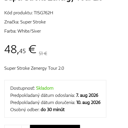
Vozíky
Kód produktu:
TISG762H
Značka:
Super Stroke
Farba: White/Siver
GPS/Zameriavače
48
,
€
45
51 €
Príslušenstvo
Super Stroke Zenergy Tour 2.0
Darčekové poukážky
Dostupnosť:
Skladom
Predpokladaný dátum odoslania:
7. aug 2026
Predpokladaný dátum doručenia:
10. aug 2026
Osobný odber:
do 30 minút