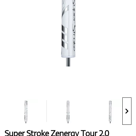
Topánky
Rukavice
Loptičky
Bagy
Super Stroke Zenergy Tour 2.0