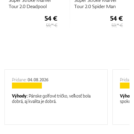
vel
Super Stroke Marvel
Super Stroke Zene
l
Tour 2.0 Spider Man
Pistol 1.0
54 €
54 €
48,
59,
€
59,
€
99
99
Pridane:
04.08.2026
Pridane
Výhody:
Pánske golfové tričko, veľkosť bola
Výhod
dobrá, aj kvalita je dobrá.
spokojn