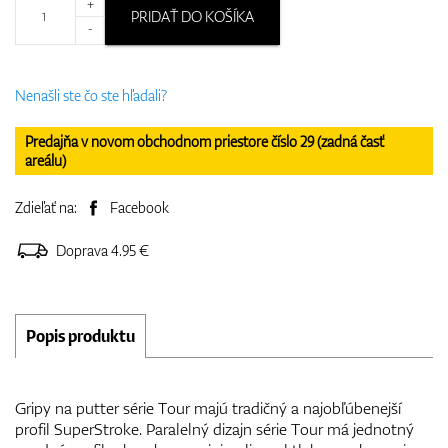
+
PRIDAŤ DO KOŠÍKA
-
Nenašli ste čo ste hľadali?
Predajňa v novom obchodnom priestore číslo 29 (zadná časť
areálu)
Zdieľať na:
Facebook
Doprava 4.95 €
Popis produktu
Gripy na putter série Tour majú tradičný a najobľúbenejší
profil SuperStroke. Paralelný dizajn série Tour má jednotný