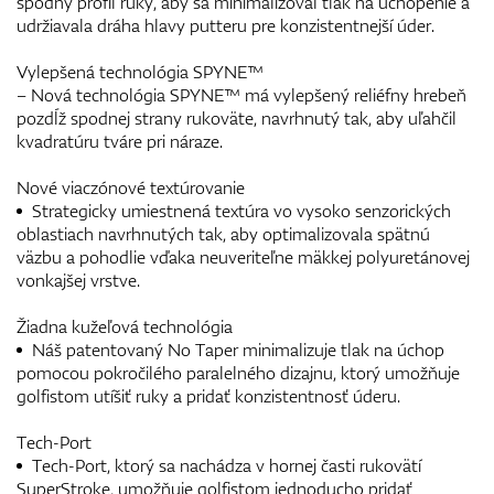
spodný profil ruky, aby sa minimalizoval tlak na uchopenie a
udržiavala dráha hlavy putteru pre konzistentnejší úder.
Vylepšená technológia SPYNE™
– Nová technológia SPYNE™ má vylepšený reliéfny hrebeň
pozdĺž spodnej strany rukoväte, navrhnutý tak, aby uľahčil
kvadratúru tváre pri náraze.
Nové viaczónové textúrovanie
Strategicky umiestnená textúra vo vysoko senzorických
oblastiach navrhnutých tak, aby optimalizovala spätnú
väzbu a pohodlie vďaka neuveriteľne mäkkej polyuretánovej
vonkajšej vrstve.
Žiadna kužeľová technológia
Náš patentovaný No Taper minimalizuje tlak na úchop
pomocou pokročilého paralelného dizajnu, ktorý umožňuje
golfistom utíšiť ruky a pridať konzistentnosť úderu.
Tech-Port
Tech-Port, ktorý sa nachádza v hornej časti rukovätí
SuperStroke, umožňuje golfistom jednoducho pridať