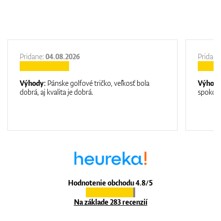
Pridane:
04.08.2026
Pridane
Výhody:
Pánske golfové tričko, veľkosť bola
Výhod
dobrá, aj kvalita je dobrá.
spokojn
Hodnotenie obchodu 4.8/5
Na základe 283 recenzií