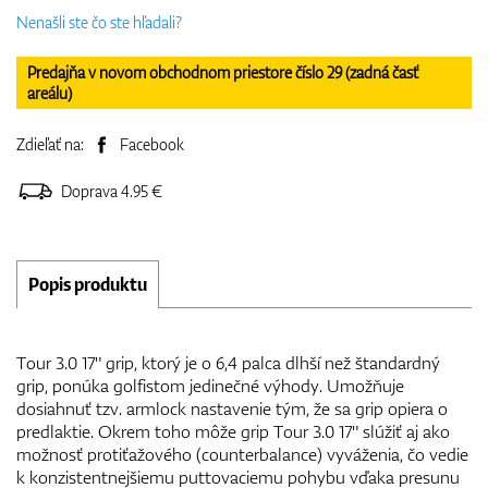
Nenašli ste čo ste hľadali?
Predajňa v novom obchodnom priestore číslo 29 (zadná časť
areálu)
Zdieľať na:
Facebook
Doprava 4.95 €
Popis produktu
Tour 3.0 17" grip, ktorý je o 6,4 palca dlhší než štandardný
grip, ponúka golfistom jedinečné výhody. Umožňuje
dosiahnuť tzv. armlock nastavenie tým, že sa grip opiera o
predlaktie. Okrem toho môže grip Tour 3.0 17" slúžiť aj ako
možnosť protiťažového (counterbalance) vyváženia, čo vedie
k konzistentnejšiemu puttovaciemu pohybu vďaka presunu