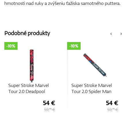
hmotnosti nad ruky a zvýšeniu ťažiska samotného puttera.
Podobné produkty
‹
›
-10%
Super Stroke Marvel
Super Stroke Zenergy
Tour 2.0 Spider Man
Pistol 1.0
54 €
48,
€
45
59,
€
51 €
99