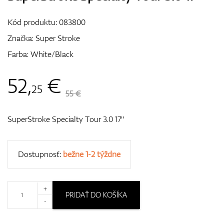
Vozíky
Kód produktu:
083800
Značka:
Super Stroke
Farba: White/Black
GPS/Zameriavače
52
,
€
25
55 €
Príslušenstvo
SuperStroke Specialty Tour 3.0 17"
Darčekové poukážky
Dostupnosť:
bežne 1-2 týždne
+
PRIDAŤ DO KOŠÍKA
-