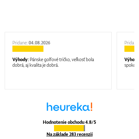
Pridane:
04.08.2026
Pridane
Výhody:
Pánske golfové tričko, veľkosť bola
Výhod
dobrá, aj kvalita je dobrá.
spokojn
Hodnotenie obchodu 4.8/5
Na základe 283 recenzií