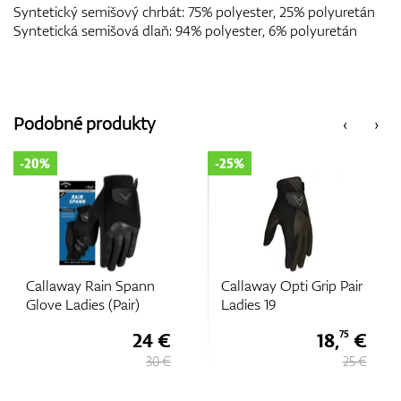
Syntetický semišový chrbát: 75% polyester, 25% polyuretán
Syntetická semišová dlaň: 94% polyester, 6% polyuretán
Podobné produkty
‹
›
-20%
-25%
Callaway Rain Spann
Callaway Opti Grip Pair
Glove Ladies (Pair)
Ladies 19
24 €
18,
€
75
30 €
25 €