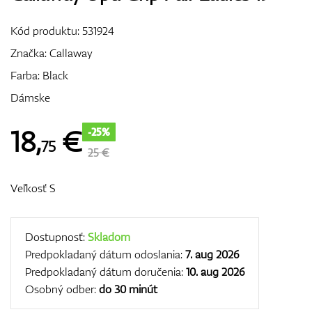
Vozíky
Kód produktu:
531924
Značka:
Callaway
Farba: Black
GPS/Zameriavače
Dámske
18
,
€
-25%
75
Príslušenstvo
25 €
Veľkosť S
Darčekové poukážky
Dostupnosť:
Skladom
Predpokladaný dátum odoslania:
7. aug 2026
Predpokladaný dátum doručenia:
10. aug 2026
Osobný odber:
do 30 minút