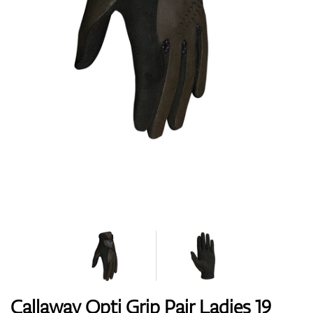
Topánky
Rukavice
Loptičky
Bagy
Callaway Opti Grip Pair Ladies 19