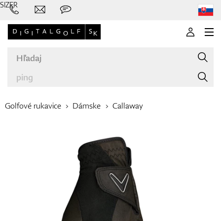
SIZER
Golfové rukavice
Dámske
Callaway
Značky
Palice
Oblečenie