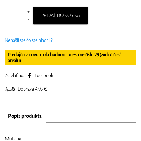
+
PRIDAŤ DO KOŠÍKA
-
Nenašli ste čo ste hľadali?
Predajňa v novom obchodnom priestore číslo 29 (zadná časť
areálu)
Zdieľať na:
Facebook
Doprava 4.95 €
Popis produktu
Materiál: