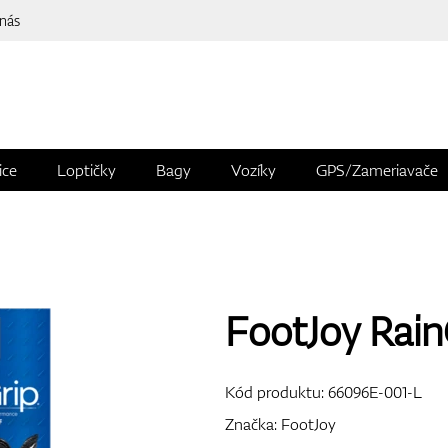
 nás
ice
Loptičky
Bagy
Vozíky
GPS/Zameriavače
FootJoy Rai
Kód produktu:
66096E-001-L
Značka:
FootJoy