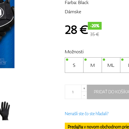
Farba: Black
Dámske
28
€
-20%
35 €
Možnosti
S
M
ML
+
PRIDAŤ DO KOŠÍK
-
Nenašli ste čo ste hľadali?
Predajňa v novom obchodnom priesto