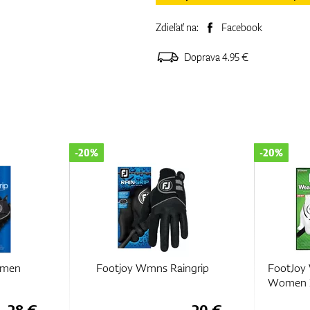
Zdieľať na:
Facebook
Doprava 4.95 €
-20%
-20%
omen
Footjoy Wmns Raingrip
FootJoy
Women 2
28 €
20 €