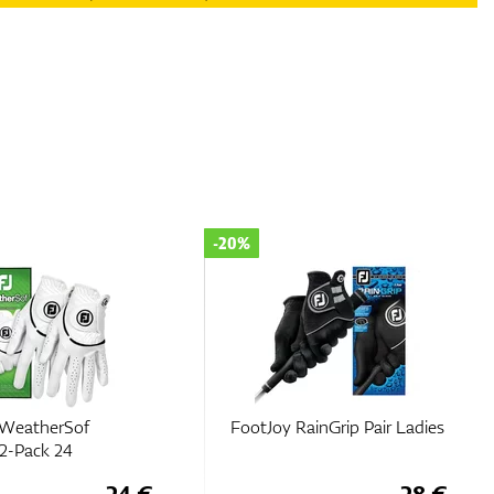
-20%
 WeatherSof
FootJoy RainGrip Pair Ladies
-Pack 24
24 €
28 €