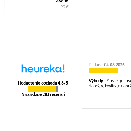
25 €
27.11.2025
Pridane:
04.08.2026
:
It is a great shop where they help you
Výhody:
Pánske golfové
Hodnotenie obchodu 4.8/5
at care.
dobrá, aj kvalita je dobrá
Na základe 283 recenzií