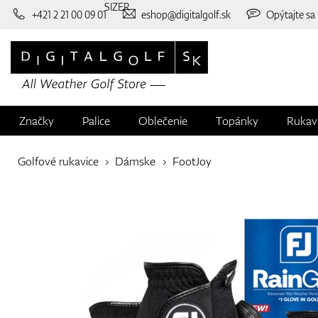
SIZER
+421 2 21 00 09 01
eshop@digitalgolf.sk
Opýtajte sa
Značky
Palice
Oblečenie
Topánky
Rukav
Golfové rukavice
Dámske
FootJoy