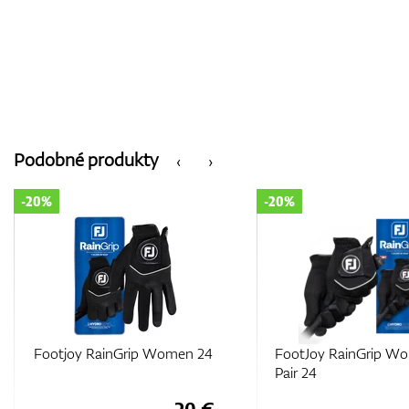
Podobné produkty
‹
›
-20%
-20%
Footjoy RainGrip Women 24
FootJoy RainGrip W
Pair 24
20 €