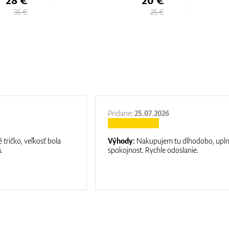
35 €
25 €
Pridane:
25.07.2026
 tričko, veľkosť bola
Výhody:
Nakupujem tu dlhodobo, upl
.
spokojnost. Rychle odoslanie.