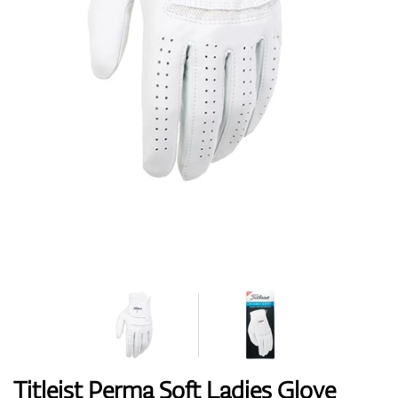
Topánky
Rukavice
Loptičky
Bagy
Titleist Perma Soft Ladies Glove