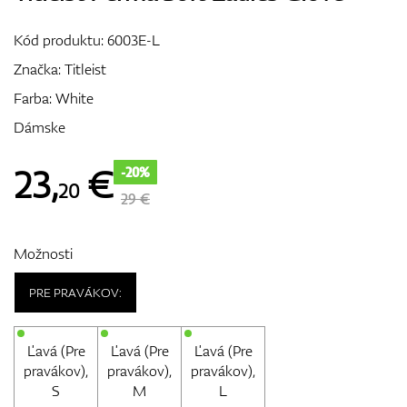
Vozíky
Kód produktu:
6003E-L
Značka:
Titleist
Farba: White
GPS/Zameriavače
Dámske
23
,
€
-20%
20
Príslušenstvo
29 €
Možnosti
Darčekové poukážky
PRE PRAVÁKOV:
Ľavá (Pre
Ľavá (Pre
Ľavá (Pre
pravákov),
pravákov),
pravákov),
S
M
L