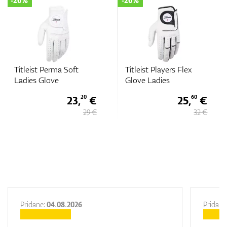
-20%
-20%
Titleist Perma Soft
Titleist Players Flex
Ladies Glove
Glove Ladies
23,
€
25,
€
20
60
29 €
32 €
Pridane:
04.08.2026
Pridane