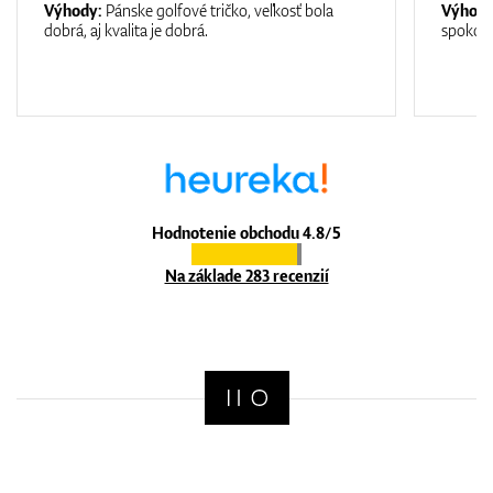
Výhody:
Pánske golfové tričko, veľkosť bola
Výhod
dobrá, aj kvalita je dobrá.
spokojn
Hodnotenie obchodu 4.8/5
Na základe 283 recenzií