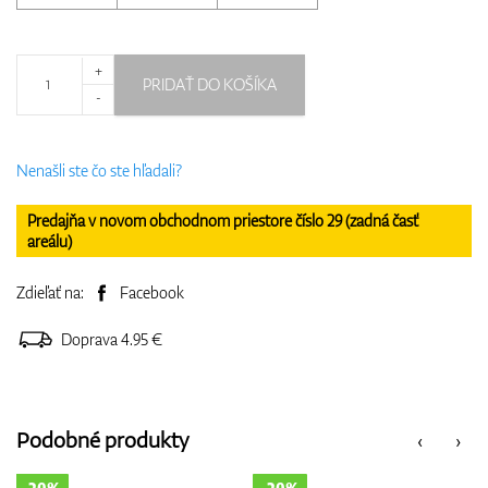
+
PRIDAŤ DO KOŠÍKA
-
Nenašli ste čo ste hľadali?
Predajňa v novom obchodnom priestore číslo 29 (zadná časť
areálu)
Zdieľať na:
Facebook
Doprava 4.95 €
Podobné produkty
‹
›