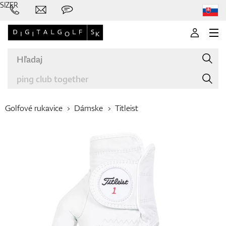
SIZER
Golfové rukavice
Dámske
Titleist
Značky
Palice
Oblečenie