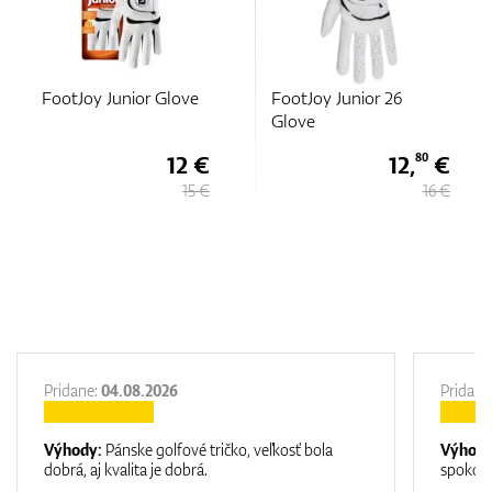
ve
FootJoy Junior 26
FootJoy Junior 26
Glove
Glove
2 €
12,
€
12,
80
80
15 €
16 €
16
Pridane:
04.08.2026
Pridane
Výhody:
Pánske golfové tričko, veľkosť bola
Výhod
dobrá, aj kvalita je dobrá.
spokojn