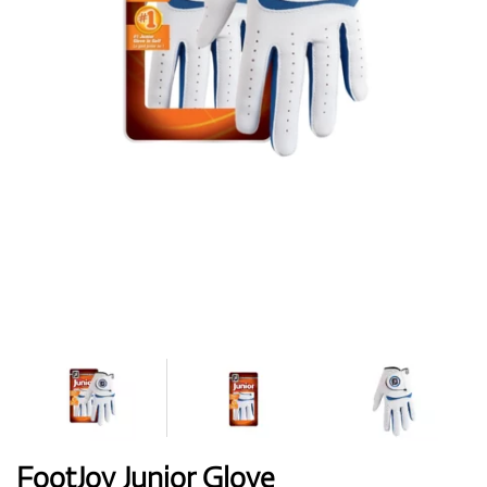
Topánky
Rukavice
Loptičky
Bagy
FootJoy Junior Glove