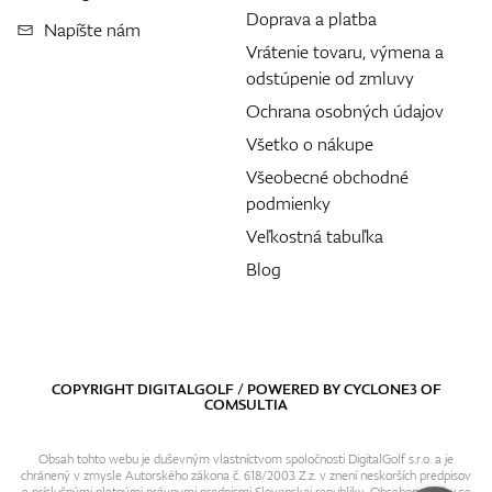
Doprava a platba
Napíšte nám
Vrátenie tovaru, výmena a
odstúpenie od zmluvy
Ochrana osobných údajov
Všetko o nákupe
Všeobecné obchodné
podmienky
Veľkostná tabuľka
Blog
COPYRIGHT DIGITALGOLF / POWERED BY
CYCLONE3
OF
COMSULTIA
Obsah tohto webu je duševným vlastníctvom spoločnosti DigitalGolf s.r.o. a je
chránený v zmysle Autorského zákona č. 618/2003 Z.z. v znení neskorších predpisov
a príslušnými platnými právnymi predpismi Slovenskej republiky. Obsahom webu sa