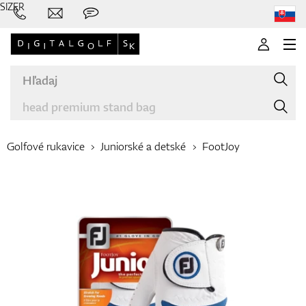
SIZER
Golfové rukavice
Juniorské a detské
FootJoy
Značky
Palice
Oblečenie