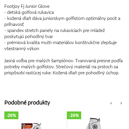
Footjoy Fj Junior Glove
- detská golfová rukavica
- kožená dlaň dáva juniorskym golfistom optimálny pocit a
priľnavosť
- spandex stretch panely na rukaviciach pre mládež
poskytujú pohodlný tvar
- prémiová kvalita multi-materiálov konštrukčne zlepšuje
všestranný výkon
Jasná voľba pre malých šampiónov. Tvarovaná presne podľa
potreby malých golfistov. Strečový materiál na prstoch sa
prispôsobí rastúcej ruke. Kožená dlaň pre pohodlný úchop.
Podobné produkty
‹
›
-20%
-20%