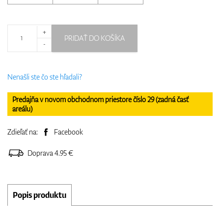
+
PRIDAŤ DO KOŠÍKA
-
Nenašli ste čo ste hľadali?
Predajňa v novom obchodnom priestore číslo 29 (zadná časť
areálu)
Zdieľať na:
Facebook
Doprava 4.95 €
Popis produktu