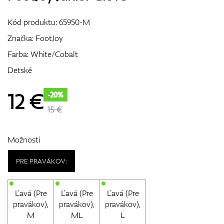
Vozíky
Kód produktu:
65950-M
Značka:
FootJoy
Farba: White/Cobalt
GPS/Zameriavače
Detské
12
€
-20%
Príslušenstvo
15 €
Možnosti
Darčekové poukážky
PRE PRAVÁKOV:
Ľavá (Pre
Ľavá (Pre
Ľavá (Pre
pravákov),
pravákov),
pravákov),
M
ML
L