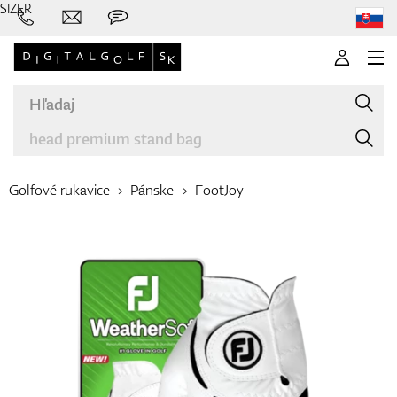
SIZER
Golfové rukavice
Pánske
FootJoy
Značky
Palice
Oblečenie