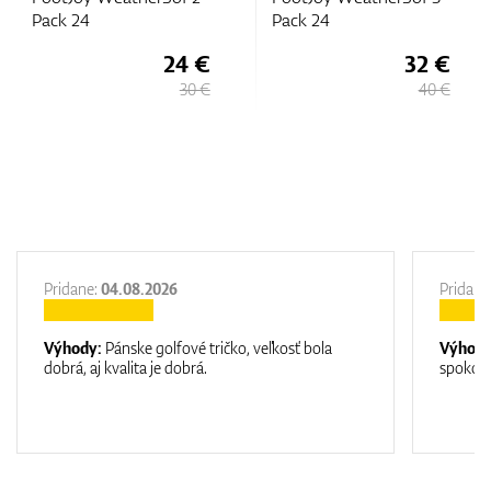
Pack 24
4 €
32 €
15,
75
30 €
40 €
2
Pridane:
04.08.2026
Pridane
Výhody:
Pánske golfové tričko, veľkosť bola
Výhod
dobrá, aj kvalita je dobrá.
spokojn