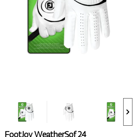
Topánky
Rukavice
Loptičky
Bagy
FootJoy WeatherSof 24