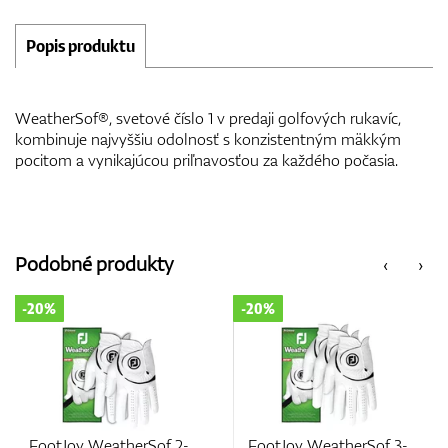
Popis produktu
WeatherSof®, svetové číslo 1 v predaji golfových rukavíc,
kombinuje najvyššiu odolnosť s konzistentným mäkkým
pocitom a vynikajúcou priľnavosťou za každého počasia.
Podobné produkty
‹
›
-20%
-25%
 2-
FootJoy WeatherSof 3-
FootJoy GT Xtreme 1