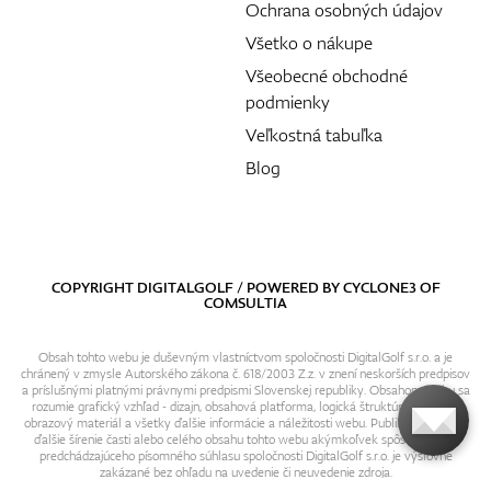
Ochrana osobných údajov
Všetko o nákupe
Všeobecné obchodné
podmienky
Veľkostná tabuľka
Blog
COPYRIGHT DIGITALGOLF / POWERED BY
CYCLONE3
OF
COMSULTIA
Obsah tohto webu je duševným vlastníctvom spoločnosti DigitalGolf s.r.o. a je
chránený v zmysle Autorského zákona č. 618/2003 Z.z. v znení neskorších predpisov
a príslušnými platnými právnymi predpismi Slovenskej republiky. Obsahom webu sa
rozumie grafický vzhľad - dizajn, obsahová platforma, logická štruktúra, textový i
obrazový materiál a všetky ďalšie informácie a náležitosti webu. Publikovanie resp.
ďalšie šírenie časti alebo celého obsahu tohto webu akýmkoľvek spôsobom bez
predchádzajúceho písomného súhlasu spoločnosti DigitalGolf s.r.o. je výslovne
zakázané bez ohľadu na uvedenie či neuvedenie zdroja.