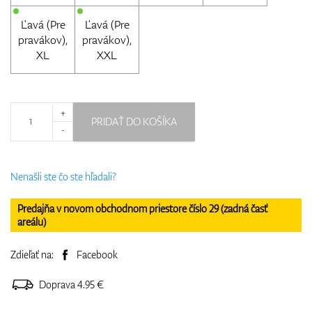
Ľavá (Pre
Ľavá (Pre
pravákov),
pravákov),
XL
XXL
+
PRIDAŤ DO KOŠÍKA
-
Nenašli ste čo ste hľadali?
Predajňa v novom obchodnom priestore číslo 29 (zadná časť
areálu)
Zdieľať na:
Facebook
Doprava 4.95 €