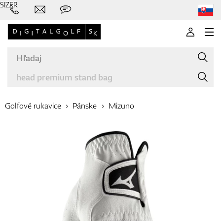
SIZER
Golfové rukavice
Pánske
Mizuno
Značky
Palice
Oblečenie