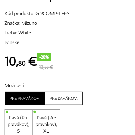
Vozíky
Kód produktu:
G19COMP-LH-S
Značka:
Mizuno
Farba: White
GPS/Zameriavače
Pánske
10
,
€
-20%
80
Príslušenstvo
13,
€
50
Možnosti
Darčekové poukážky
PRE PRAVÁKOV:
PRE ĽAVÁKOV:
Ľavá (Pre
Ľavá (Pre
pravákov),
pravákov),
S
XL