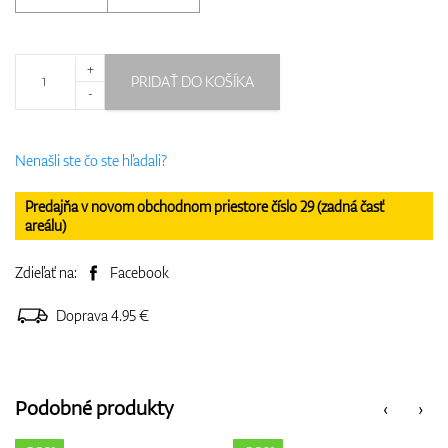
+
PRIDAŤ DO KOŠÍKA
-
Nenašli ste čo ste hľadali?
Predajňa v novom obchodnom priestore číslo 29 (zadná časť
areálu)
Zdieľať na:
Facebook
Doprava 4.95 €
Podobné produkty
‹
›