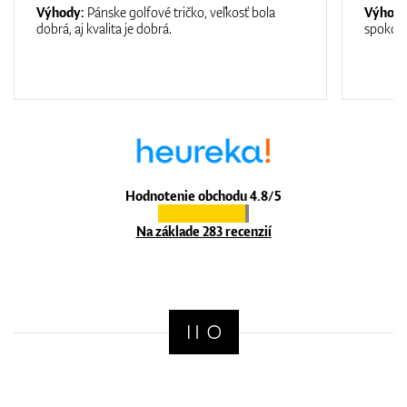
Výhody:
Pánske golfové tričko, veľkosť bola
Výhod
dobrá, aj kvalita je dobrá.
spokojn
Hodnotenie obchodu 4.8/5
Na základe 283 recenzií