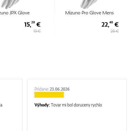
zuno JPX Glove
Mizuno Pro Glove Mens
15,
€
22,
€
20
40
19 €
28 €
Pridane:
23.06.2026
na
Výhody:
Tovar mi bol doruceny rychlo