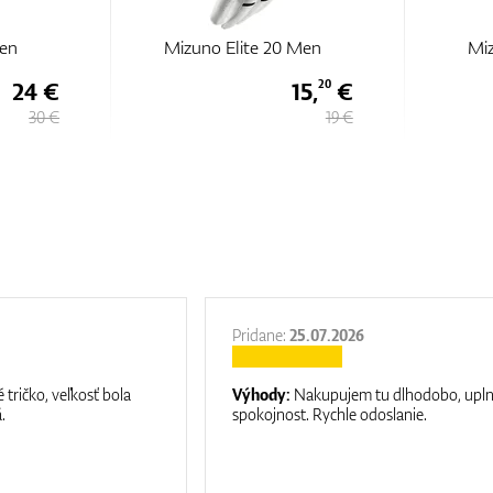
en
Mizuno Elite 20 Men
Mi
24 €
15,
€
20
30 €
19 €
Pridane:
25.07.2026
 tričko, veľkosť bola
Výhody:
Nakupujem tu dlhodobo, upl
.
spokojnost. Rychle odoslanie.