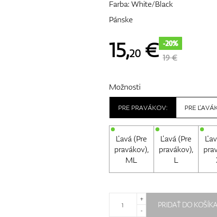
Farba: White/Black
Pánske
15
,
€
-20%
20
19 €
Možnosti
PRE PRAVÁKOV:
PRE ĽAVÁ
Ľavá (Pre
Ľavá (Pre
Ľav
pravákov),
pravákov),
pra
ML
L
+
PRIDAŤ DO KOŠÍK
-