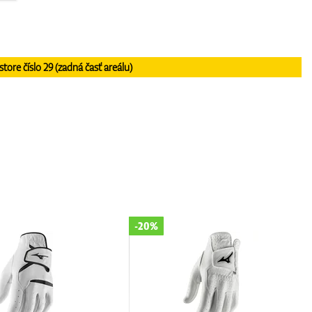
re číslo 29 (zadná časť areálu)
-20%