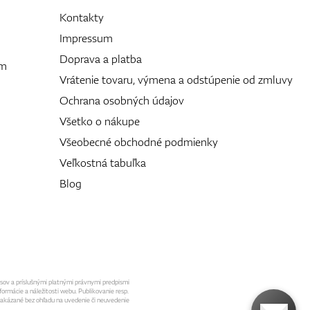
Kontakty
Impressum
Doprava a platba
ám
Vrátenie tovaru, výmena a odstúpenie od zmluvy
Ochrana osobných údajov
Všetko o nákupe
Všeobecné obchodné podmienky
Veľkostná tabuľka
Blog
isov a príslušnými platnými právnymi predpismi
formácie a náležitosti webu. Publikovanie resp.
 zakázané bez ohľadu na uvedenie či neuvedenie