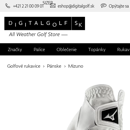
SIZER
+421 2 21 00 09 01
eshop@digitalgolf.sk
Opýtajte sa
Značky
Palice
Oblečenie
Topánky
Rukav
Golfové rukavice
Pánske
Mizuno