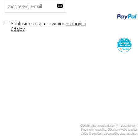
Súhlasím so spracovaním
osobných
údajov
Obsah tohto webu je duševným vlastníctvom spo
Slovenskej republiky. Obsahom webu sa rozumie 
ďalšie šírenie časti alebo celého obsahu toht