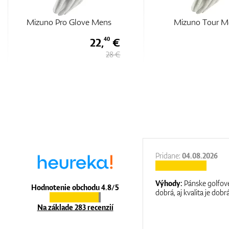
Mizuno Pro Glove Mens
Mizuno Tour M
22,
€
40
28 €
27.11.2025
Pridane:
04.08.2026
:
It is a great shop where they help you
Výhody:
Pánske golfové
Hodnotenie obchodu 4.8/5
at care.
dobrá, aj kvalita je dobrá
Na základe 283 recenzií