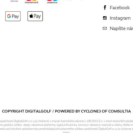
Facebook
Instagram
Napíšte n
COPYRIGHT DIGITALGOLF / POWERED BY
CYCLONE3
OF
COMSULTIA
ločnosti DigitalGolf s.r.o. a je chránený v zmysle Autorského zákona č. 618/2003 Z.z. v znení neskorších predp
grafický vzhľad - dizajn, obsahová platforma, logická štruktúra, textový i obrazový materiál a všetky ďalšie in
o webu akýmkoľvek spôsobom bez predchádzajúceho písomného súhlasu spoločnosti DigitalGolf s.r.o. je výslovne
zdroja.