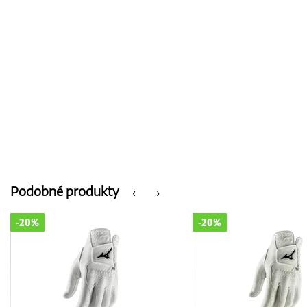
Podobné produkty
‹
›
-20%
-20%