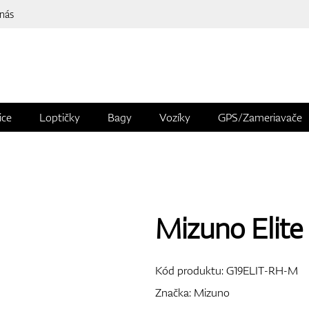
 nás
ice
Loptičky
Bagy
Vozíky
GPS/Zameriavače
Mizuno Elit
Kód produktu:
G19ELIT-RH-M
Značka:
Mizuno