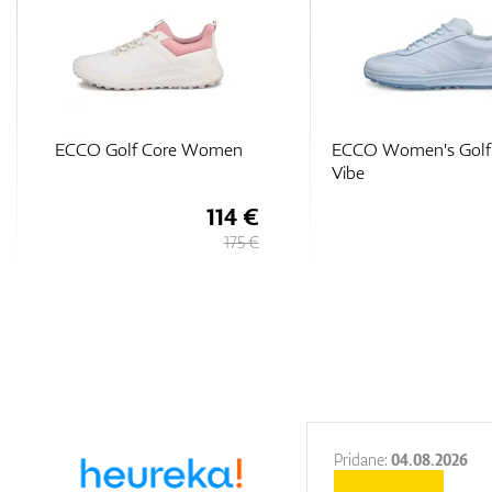
ECCO Women's Golf Street
ECCO Women's Golf 
Vibe
Vibe
105 €
150 €
27.11.2025
Pridane:
04.08.2026