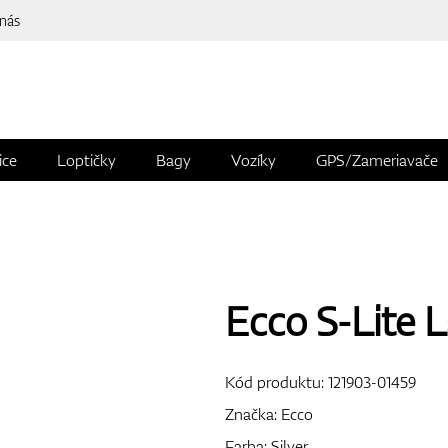
 nás
ice
Loptičky
Bagy
Vozíky
GPS/Zameriavače
Ecco S-Lite L
Kód produktu:
121903-01459
Značka:
Ecco
Farba: Silver