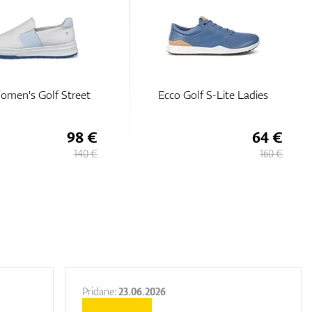
Golf S-Lite Ladies
ECCO Women's Biom H5
64 €
140 €
160 €
200 €
Pridane:
23.06.2026