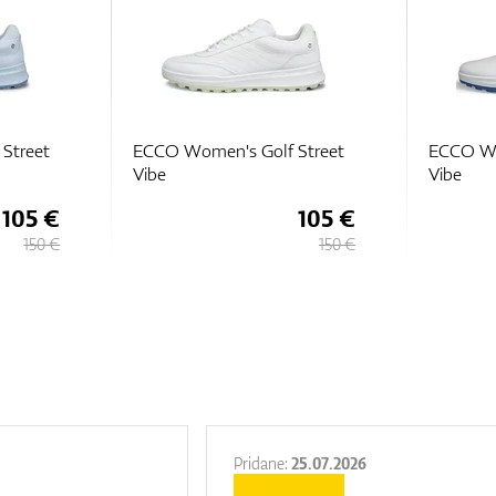
Street
ECCO Women's Golf Street
Ecco 
Vibe
105 €
98 €
150 €
140 €
Pridane:
25.07.2026