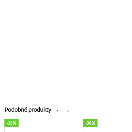
Podobné produkty
‹
›
-30%
-30%