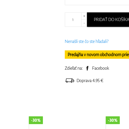
+
PRIDAŤ DO KOŠÍK
-
Nenašli ste čo ste hľadali?
Predajňa v novom obchodnom priesto
Zdieľať na:
Facebook
Doprava 4.95 €
-30%
-60%