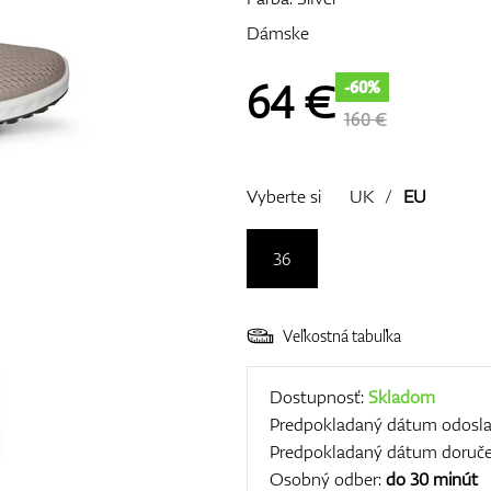
Dámske
64
€
-60%
160 €
Vyberte si
UK
/
EU
36
Veľkostná tabuľka
Dostupnosť:
Skladom
Predpokladaný dátum odosla
Predpokladaný dátum doruče
Osobný odber:
do 30 minút