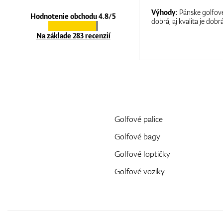
:
It is a great shop where they help you
Výhody:
Pánske golfové
Hodnotenie obchodu 4.8/5
at care.
dobrá, aj kvalita je dobrá
Na základe 283 recenzií
Golfové palice
Golfové bagy
Golfové loptičky
Golfové vozíky