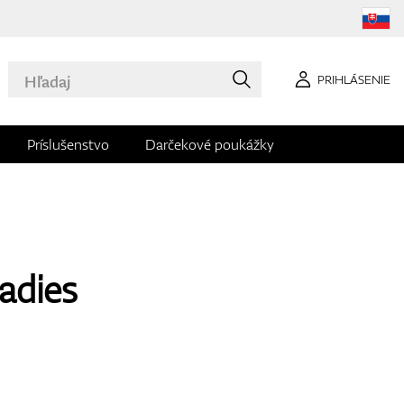
PRIHLÁSENIE
Príslušenstvo
Darčekové poukážky
adies