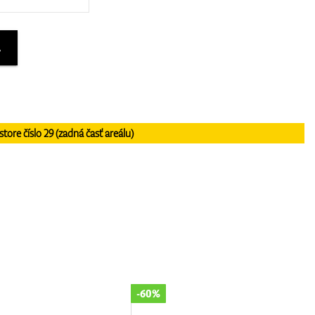
A
re číslo 29 (zadná časť areálu)
-30%