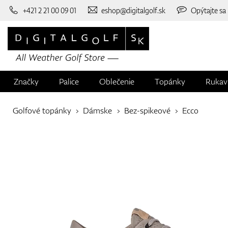
+421 2 21 00 09 01
eshop@digitalgolf.sk
Opýtajte sa
Značky
Palice
Oblečenie
Topánky
Rukav
Golfové topánky
Dámske
Bez-spikeové
Ecco