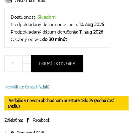
Veľkostná tabuľka
Dostupnosť:
Skladom
Predpokladaný dátum odoslania:
10. aug 2026
Predpokladaný dátum doručenia:
11. aug 2026
Osobný odber:
do 30 minút
+
PRIDAŤ DO KOŠÍKA
-
Nenašli ste čo ste hľadali?
Predajňa v novom obchodnom priestore číslo 29 (zadná časť
areálu)
Zdieľať na:
Facebook
Doprava 4.95 €