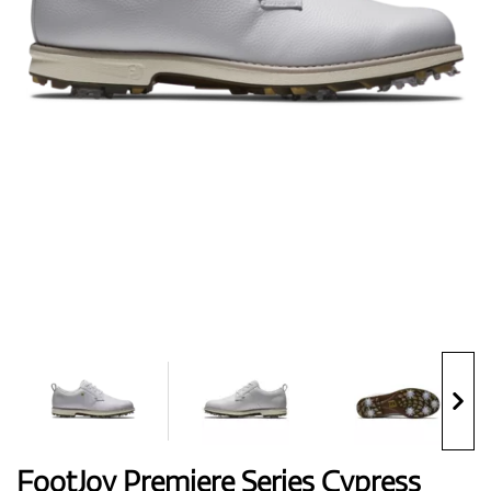
Topánky
Rukavice
Loptičky
Bagy
FootJoy Premiere Series Cypress