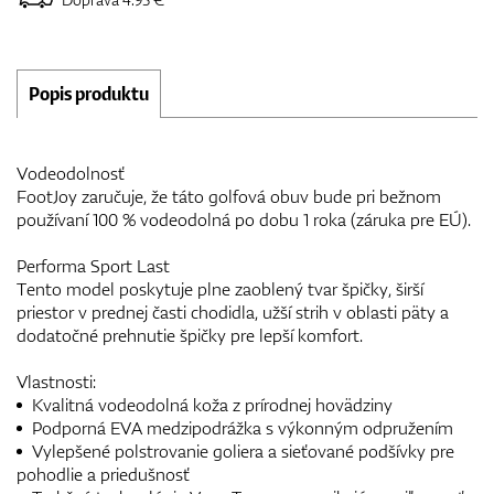
Popis produktu
Vodeodolnosť
FootJoy zaručuje, že táto golfová obuv bude pri bežnom
používaní 100 % vodeodolná po dobu 1 roka (záruka pre EÚ).
Performa Sport Last
Tento model poskytuje plne zaoblený tvar špičky, širší
priestor v prednej časti chodidla, užší strih v oblasti päty a
dodatočné prehnutie špičky pre lepší komfort.
Vlastnosti:
Kvalitná vodeodolná koža z prírodnej hovädziny
Podporná EVA medzipodrážka s výkonným odpružením
Vylepšené polstrovanie goliera a sieťované podšívky pre
pohodlie a priedušnosť