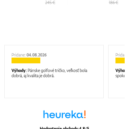
 €
186 €
179 €
Pridane:
04.08.2026
Pridane
Výhody:
Pánske golfové tričko, veľkosť bola
Výhod
dobrá, aj kvalita je dobrá.
spokojn
Hodnotenie obchodu 4.8/5