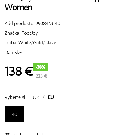
Women
Vozíky
Kód produktu:
99084M-40
Značka:
FootJoy
GPS/Zameriavače
Farba: White/Gold/Navy
Dámske
Príslušenstvo
138
€
-38%
223 €
Darčekové poukážky
Vyberte si
UK
/
EU
40