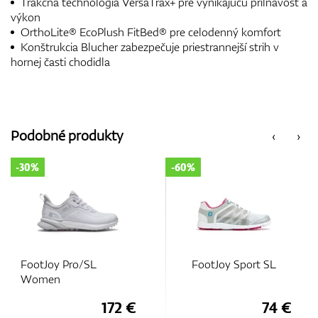
Trakčná technológia VersaTrax+ pre vynikajúcu priľnavosť a
výkon
OrthoLite® EcoPlush FitBed® pre celodenný komfort
Konštrukcia Blucher zabezpečuje priestrannejší strih v
hornej časti chodidla
Podobné produkty
‹
›
-60%
-50%
FootJoy Sport SL
FootJoy Fuel Women
€
74 €
90 €