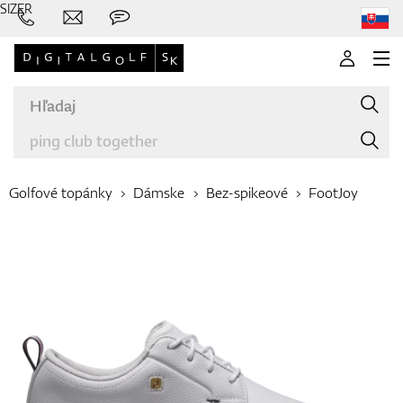
SIZER
Golfové topánky
Dámske
Bez-spikeové
FootJoy
Značky
Palice
Oblečenie