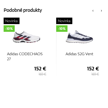
Vozíky
Podobné produkty
‹
›
Novinka
Novinka
GPS/Zameriavače
-10%
-10%
Príslušenstvo
Adidas S2G Vent
Adidas CODECHAOS
27
152 €
152 €
Darčekové poukážky
169 €
169 €