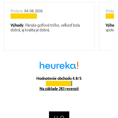
Pridane:
04.08.2026
Pridane
Výhody:
Pánske golfové tričko, veľkosť bola
Výhod
dobrá, aj kvalita je dobrá.
spokojn
Hodnotenie obchodu 4.8/5
Na základe 283 recenzií