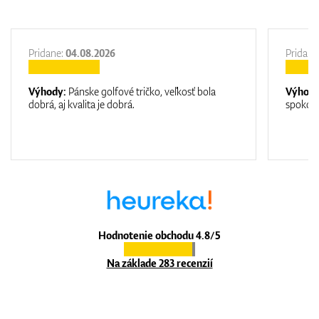
Pridane:
04.08.2026
Pridane
Výhody:
Pánske golfové tričko, veľkosť bola
Výhod
dobrá, aj kvalita je dobrá.
spokojn
Hodnotenie obchodu 4.8/5
Na základe 283 recenzií