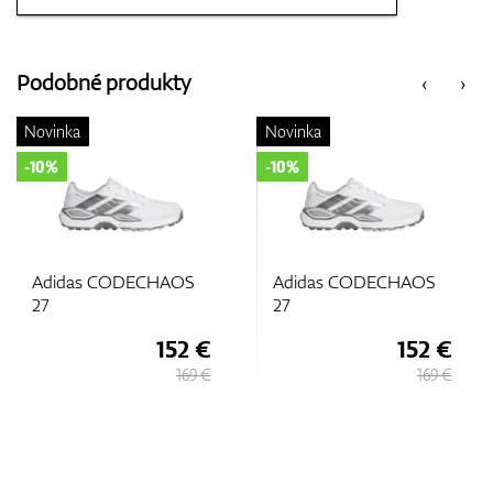
Vozíky
Podobné produkty
‹
›
GPS/Zameriavače
Novinka
Novinka
-10%
-10%
Príslušenstvo
Adidas CODECHAOS
Adidas CODECHAOS
27
27
Darčekové poukážky
152 €
152 €
169 €
169 €