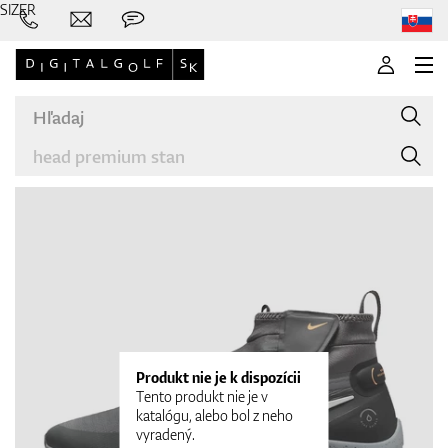
SIZER
Značky
Palice
Produkt nie je k dispozícii
Tento produkt nie je v
katalógu, alebo bol z neho
vyradený.
Oblečenie