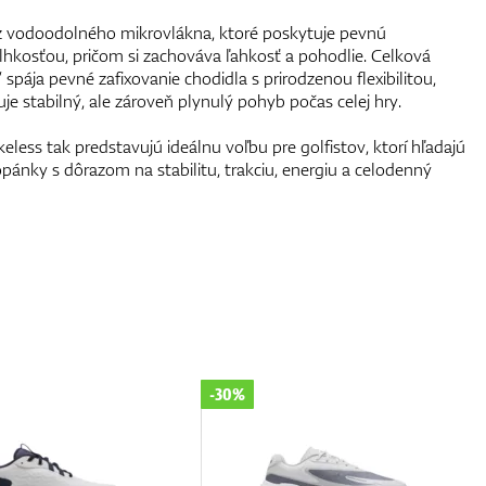
z vodoodolného mikrovlákna, ktoré poskytuje pevnú
lhkosťou, pričom si zachováva ľahkosť a pohodlie. Celková
 spája pevné zafixovanie chodidla s prirodzenou flexibilitou,
stabilný, ale zároveň plynulý pohyb počas celej hry.
less tak predstavujú ideálnu voľbu pre golfistov, ktorí hľadajú
pánky s dôrazom na stabilitu, trakciu, energiu a celodenný
-50%