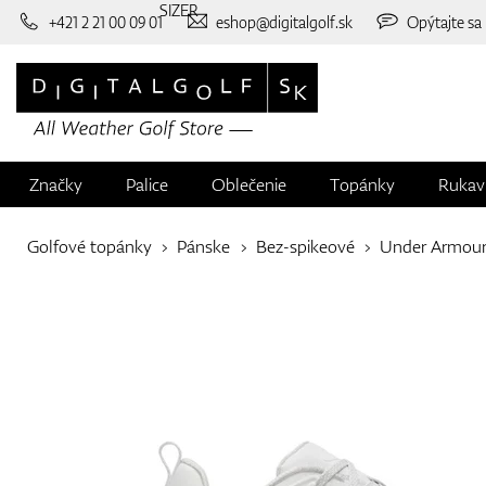
SIZER
+421 2 21 00 09 01
eshop@digitalgolf.sk
Opýtajte sa
Značky
Palice
Oblečenie
Topánky
Rukav
Golfové topánky
Pánske
Bez-spikeové
Under Armou