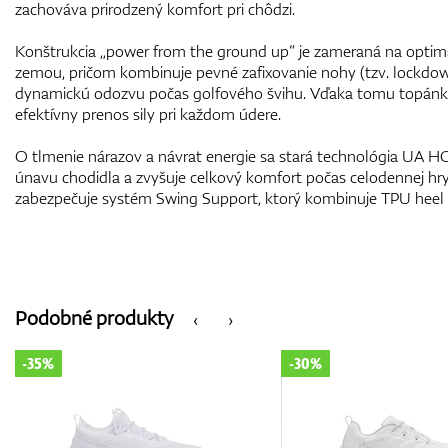
zachováva prirodzený komfort pri chôdzi.
Konštrukcia „power from the ground up“ je zameraná na optim
zemou, pričom kombinuje pevné zafixovanie nohy (tzv. lockdown)
dynamickú odozvu počas golfového švihu. Vďaka tomu topánky
efektívny prenos sily pri každom údere.
O tlmenie nárazov a návrat energie sa stará technológia UA 
únavu chodidla a zvyšuje celkový komfort počas celodennej hry
zabezpečuje systém Swing Support, ktorý kombinuje TPU heel 
Podobné produkty
‹
›
-30%
-30%