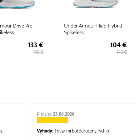
rmour Halo Hybrid
Under Armour Drive Pro SL
s
Wide
104 €
90 €
149 €
179 €
Pridane:
23.06.2026
na
Výhody:
Tovar mi bol doruceny rychlo