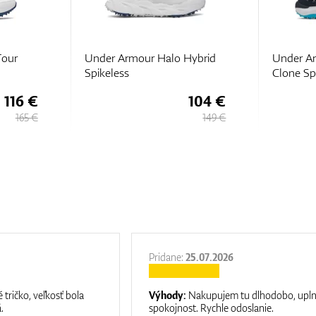
Hybrid
Under Armour Drive Pro
Under A
Clone Spikeless
Spikeles
104 €
133 €
149 €
190 €
Pridane:
25.07.2026
 tričko, veľkosť bola
Výhody:
Nakupujem tu dlhodobo, upl
.
spokojnost. Rychle odoslanie.