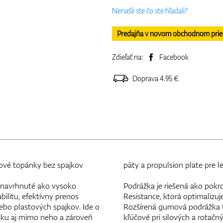
Nenašli ste čo ste hľadali?
Predajňa v novom obchodnom priesto
Zdieľať na:
Facebook
Doprava 4.95 €
ové topánky bez spajkov
päty a propulsion plate pre 
 navrhnuté ako vysoko
Podrážka je riešená ako pokr
ilitu, efektívny prenos
Resistance, ktorá optimalizu
lebo plastových spajkov. Ide o
Rozšírená gumová podrážka ty
isku aj mimo neho a zároveň
kľúčové pri silových a rotačn