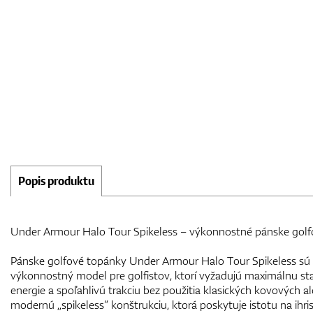
Popis produktu
Under Armour Halo Tour Spikeless – výkonnostné pánske golf
Pánske golfové topánky Under Armour Halo Tour Spikeless sú
výkonnostný model pre golfistov, ktorí vyžadujú maximálnu stab
energie a spoľahlivú trakciu bez použitia klasických kovových a
modernú „spikeless“ konštrukciu, ktorá poskytuje istotu na ihr