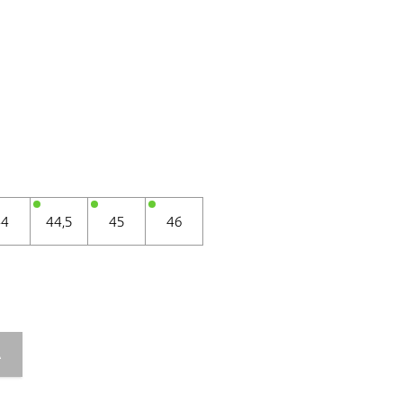
44
44,5
45
46
A