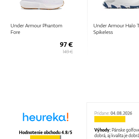
Under Armour Halo Tour
Under Armour Halo 
Spikeless
Spikeless
116 €
165 €
27.11.2025
Pridane:
04.08.2026
:
It is a great shop where they help you
Výhody:
Pánske golfové
Hodnotenie obchodu 4.8/5
at care.
dobrá, aj kvalita je dobrá