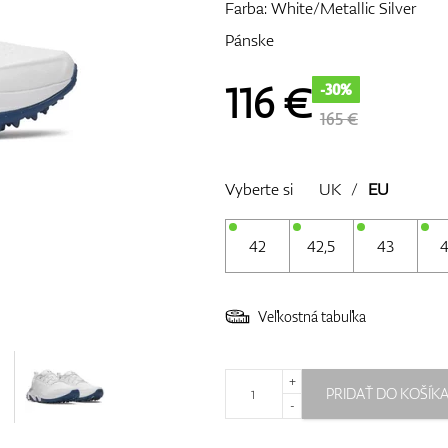
Farba: White/Metallic Silver
Pánske
116
€
-30%
165 €
Vyberte si
UK
/
EU
42
42,5
43
Veľkostná tabuľka
+
PRIDAŤ DO KOŠÍK
-