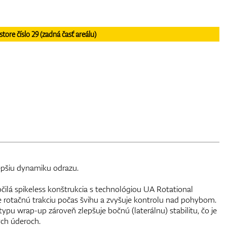
re číslo 29 (zadná časť areálu)
lepšiu dynamiku odrazu.
očilá spikeless konštrukcia s technológiou UA Rotational
je rotačnú trakciu počas švihu a zvyšuje kontrolu nad pohybom.
pu wrap-up zároveň zlepšuje bočnú (laterálnu) stabilitu, čo je
ých úderoch.