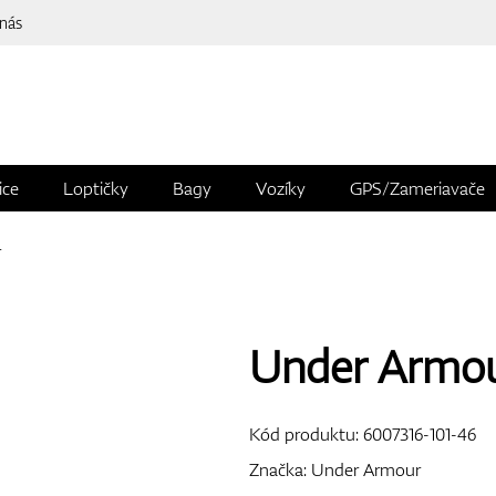
 nás
ice
Loptičky
Bagy
Vozíky
GPS/Zameriavače
r
Under Armour
Kód produktu:
6007316-101-46
Značka:
Under Armour