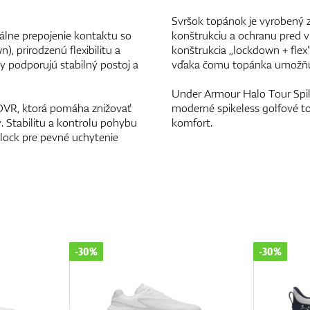
Svršok topánok je vyrobený 
álne prepojenie kontaktu so
konštrukciu a ochranu pred v
, prirodzenú flexibilitu a
konštrukcia „lockdown + flex“
 podporujú stabilný postoj a
vďaka čomu topánka umožňuje 
Under Armour Halo Tour Spike
HOVR, ktorá pomáha znižovať
moderné spikeless golfové to
. Stabilitu a kontrolu pohybu
komfort.
lock pre pevné uchytenie
-30%
-30%